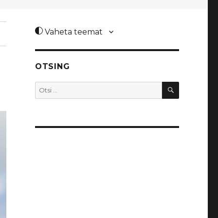
Vaheta teemat
OTSING
OTSI
Otsi: