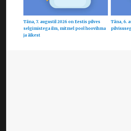
Täna, 7. augustil 2026 on Eestis pilves
Täna, 6. a
selgimistega ilm, mitmel pool hoovihma
pilvisuse
ja äikest