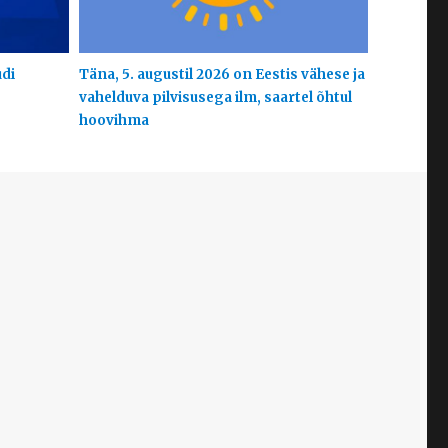
udi
Täna, 5. augustil 2026 on Eestis vähese ja
vahelduva pilvisusega ilm, saartel õhtul
hoovihma