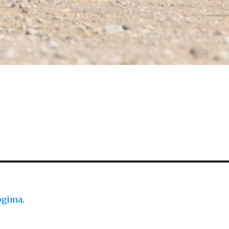
logima
.