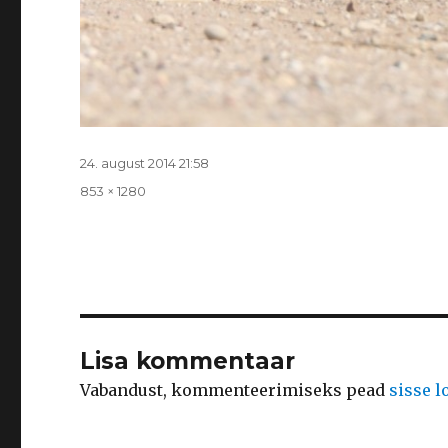
Postitatud
24. august 2014 21:58
Täissuurus
853 × 1280
Lisa kommentaar
Vabandust, kommenteerimiseks pead
sisse 