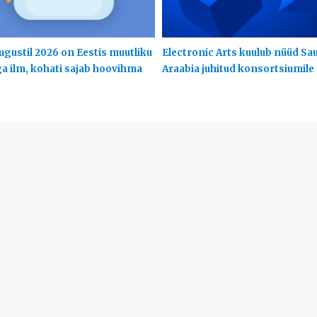
ugustil 2026 on Eestis muutliku
Electronic Arts kuulub nüüd Sa
ga ilm, kohati sajab hoovihma
Araabia juhitud konsortsiumile