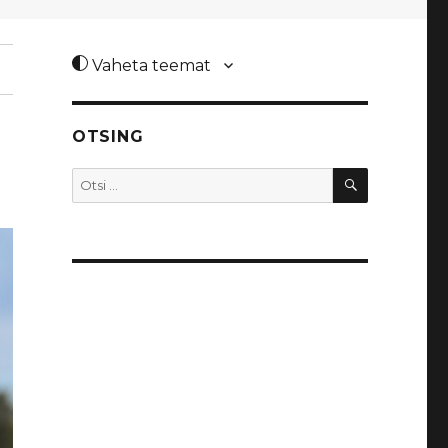
Vaheta teemat
OTSING
OTSI
Otsi: