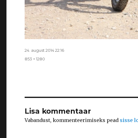
Postitatud
24. august 2014 22:16
Täissuurus
853 × 1280
Lisa kommentaar
Vabandust, kommenteerimiseks pead
sisse 