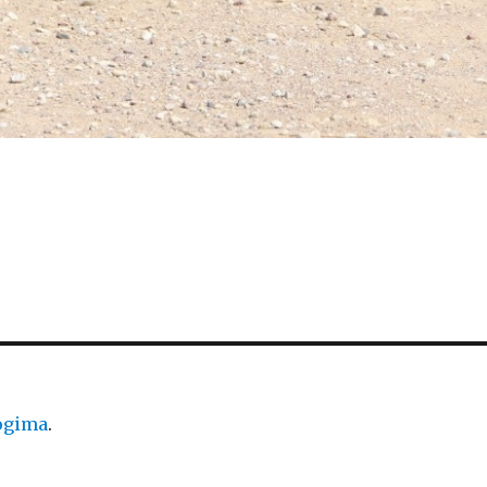
logima
.