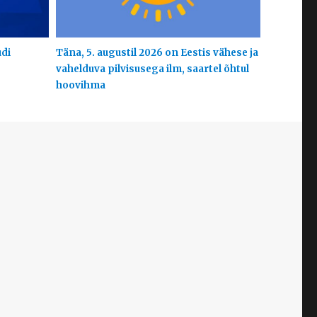
udi
Täna, 5. augustil 2026 on Eestis vähese ja
vahelduva pilvisusega ilm, saartel õhtul
hoovihma