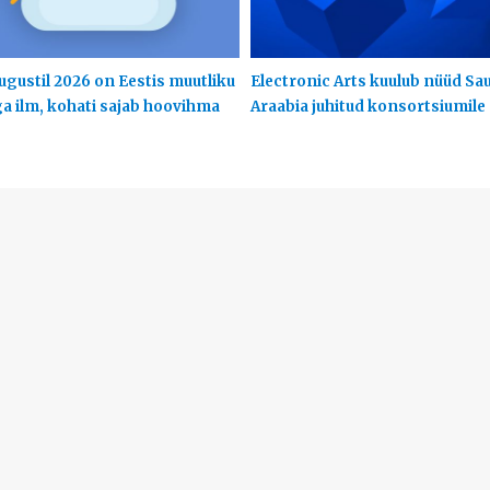
ugustil 2026 on Eestis muutliku
Electronic Arts kuulub nüüd Sa
ga ilm, kohati sajab hoovihma
Araabia juhitud konsortsiumile