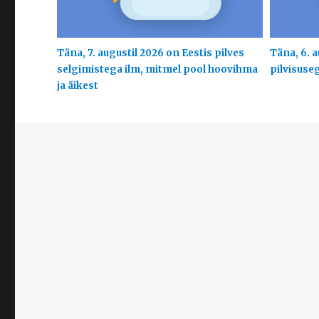
Täna, 7. augustil 2026 on Eestis pilves
Täna, 6. a
selgimistega ilm, mitmel pool hoovihma
pilvisuse
ja äikest