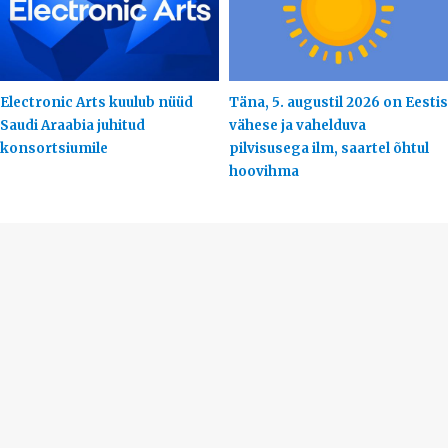
Electronic Arts kuulub nüüd
Täna, 5. augustil 2026 on Eestis
Saudi Araabia juhitud
vähese ja vahelduva
konsortsiumile
pilvisusega ilm, saartel õhtul
hoovihma