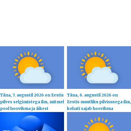
Täna, 7. augustil 2026 on Eestis
Täna, 6. augustil 2026 on
pilves selgimistega ilm, mitmel
Eestis muutliku pilvisusega ilm,
pool hoovihma ja äikest
kohati sajab hoovihma