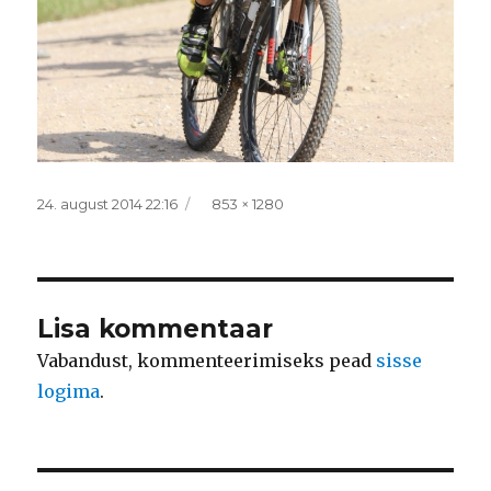
Postitatud
Täissuurus
24. august 2014 22:16
853 × 1280
Lisa kommentaar
Vabandust, kommenteerimiseks pead
sisse
logima
.