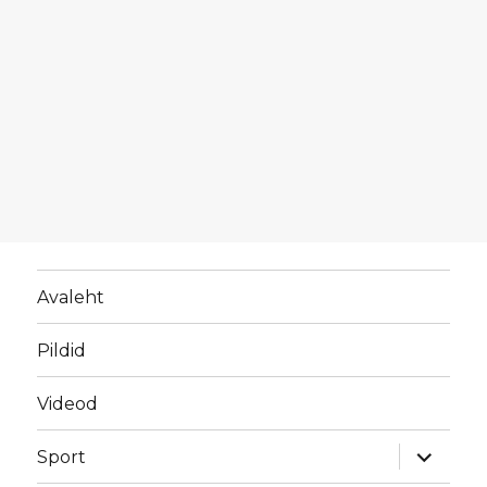
Avaleht
Pildid
Videod
laienda
Sport
alamme