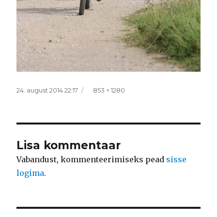
Postitatud
Täissuurus
24. august 2014 22:17
853 × 1280
Lisa kommentaar
Vabandust, kommenteerimiseks pead
sisse
logima
.