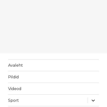
Avaleht
Pildid
Videod
laienda
Sport
alamme