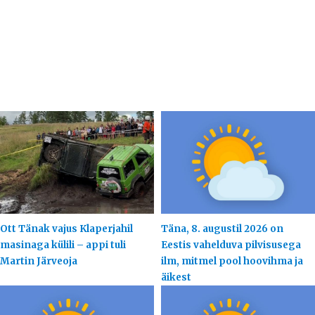
Ott Tänak vajus Klaperjahil
Täna, 8. augustil 2026 on
masinaga külili – appi tuli
Eestis vahelduva pilvisusega
Martin Järveoja
ilm, mitmel pool hoovihma ja
äikest