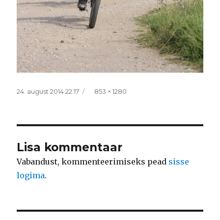
Postitatud
Täissuurus
24. august 2014 22:17
853 × 1280
Lisa kommentaar
Vabandust, kommenteerimiseks pead
sisse
logima
.