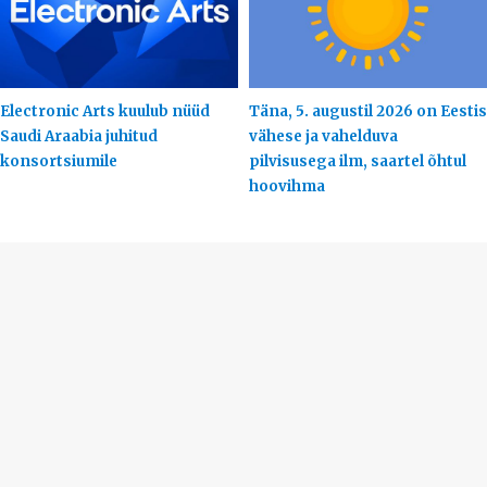
Electronic Arts kuulub nüüd
Täna, 5. augustil 2026 on Eestis
Saudi Araabia juhitud
vähese ja vahelduva
konsortsiumile
pilvisusega ilm, saartel õhtul
hoovihma