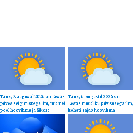
Täna, 7. augustil 2026 on Eestis
Täna, 6. augustil 2026 on
pilves selgimistega ilm, mitmel
Eestis muutliku pilvisusega ilm,
pool hoovihma ja äikest
kohati sajab hoovihma