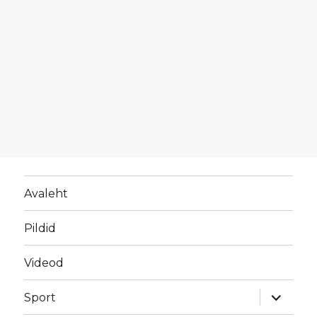
Avaleht
Pildid
Videod
laienda
Sport
alamme