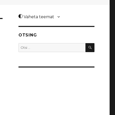
–
Vaheta teemat
OTSING
OTSI
Otsi: