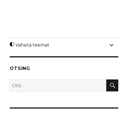
laienda
Vaheta teemat
alamme
OTSING
OTS
Otsi: