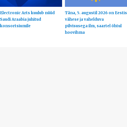
Electronic Arts kuulub nüüd
Täna, 5. augustil 2026 on Eestis
Saudi Araabia juhitud
vähese ja vahelduva
konsortsiumile
pilvisusega ilm, saartel õhtul
hoovihma