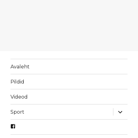
Avaleht
Pildid
Videod
laienda
Sport
alamme