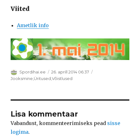
Viited
Ametlik info
Autor
Postitatud
Spordihai.ee
26. aprill 2014 06:37
Rubriigid
Jooksmine
,
Üritused
,
Võistlused
Lisa kommentaar
Vabandust, kommenteerimiseks pead
sisse
logima
.