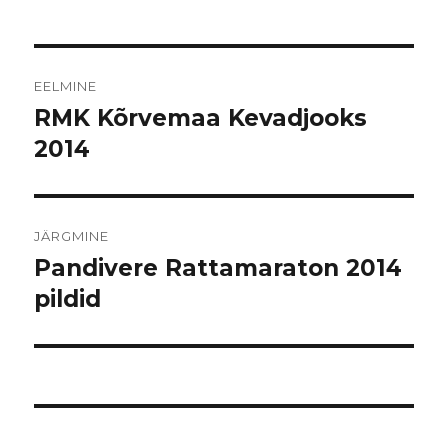
Navigeerimine
EELMINE
RMK Kõrvemaa Kevadjooks
Eelmine
postitus:
2014
JÄRGMINE
Pandivere Rattamaraton 2014
Järgmine
postitus:
pildid