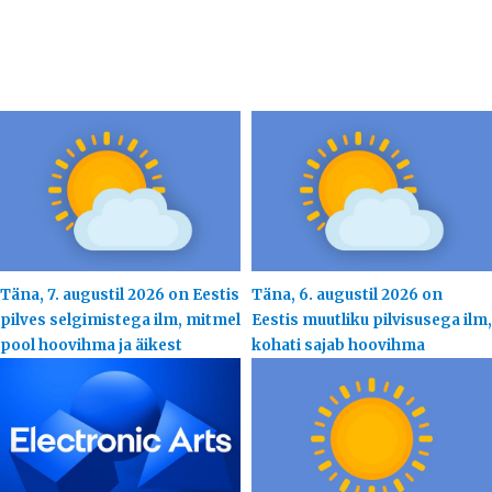
Täna, 7. augustil 2026 on Eestis
Täna, 6. augustil 2026 on
pilves selgimistega ilm, mitmel
Eestis muutliku pilvisusega ilm,
pool hoovihma ja äikest
kohati sajab hoovihma