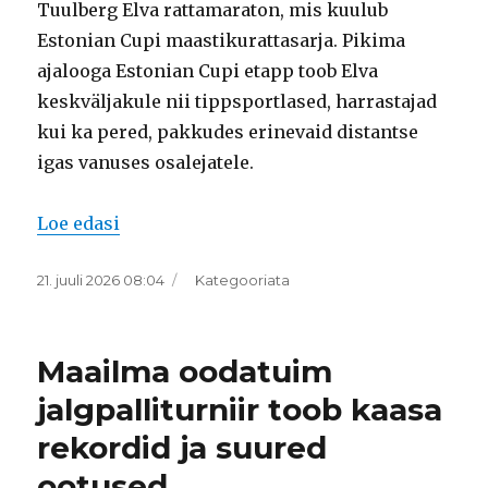
Tuulberg Elva rattamaraton, mis kuulub
Estonian Cupi maastikurattasarja. Pikima
ajalooga Estonian Cupi etapp toob Elva
keskväljakule nii tippsportlased, harrastajad
kui ka pered, pakkudes erinevaid distantse
igas vanuses osalejatele.
“26. Rand & Tuulberg Elva rattamaraton to
Loe edasi
Postitatud
Rubriigid
21. juuli 2026 08:04
Kategooriata
Maailma oodatuim
jalgpalliturniir toob kaasa
rekordid ja suured
ootused