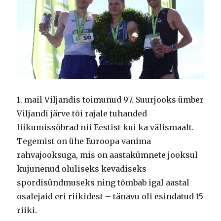
1. mail Viljandis toimunud 97. Suurjooks ümber
Viljandi järve tõi rajale tuhanded
liikumissõbrad nii Eestist kui ka välismaalt.
Tegemist on ühe Euroopa vanima
rahvajooksuga, mis on aastakümnete jooksul
kujunenud oluliseks kevadiseks
spordisündmuseks ning tõmbab igal aastal
osalejaid eri riikidest – tänavu oli esindatud 15
riiki.