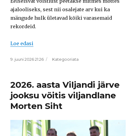
Eelseisvat võistlust peetakse mitmes mõttes
ajalooliseks, sest nii osalejate arv kui ka
mängude hulk ületavad kõiki varasemaid
rekordeid.
“Maailma oodatuim jalgpalliturniir toob 
Loe edasi
Postitatud
Rubriigid
9. juuni 2026 21:26
Kategooriata
2026. aasta Viljandi järve
jooksu võitis viljandlane
Morten Siht