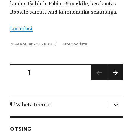
kuulus tšehhile Fabian Stocekile, kes kaotas
Roosile samuti vaid kümnendiku sekundiga.
“2026. aasta Tartu suusamaratoni võitis 
Loe edasi
Postitatud
Rubriigid
17. veebruar 2026 16:06
Kategooriata
Postituste
LEHT
1
JÄRG
leheküljendus
MINE
LK
laienda
Vaheta teemat
alamme
OTSING