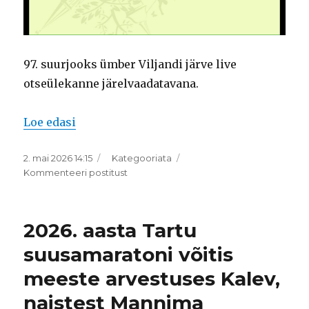
97. suurjooks ümber Viljandi järve live
otseülekanne järelvaadatavana.
“97. suurjooks ümber Viljandi järve live 
Loe edasi
Postitatud
Rubriigid
2. mai 2026 14:15
Kategooriata
97.
Kommenteeri postitust
suurjooks
ümber
Viljandi
2026. aasta Tartu
järve
live
suusamaratoni võitis
otseülekanne
meeste arvestuses Kalev,
naistest Mannima