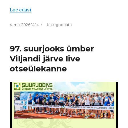
“2026. aasta Viljandi järve jooksu võitis 
Loe edasi
Postitatud
Rubriigid
4. mai 2026 14:14
Kategooriata
97. suurjooks ümber
Viljandi järve live
otseülekanne