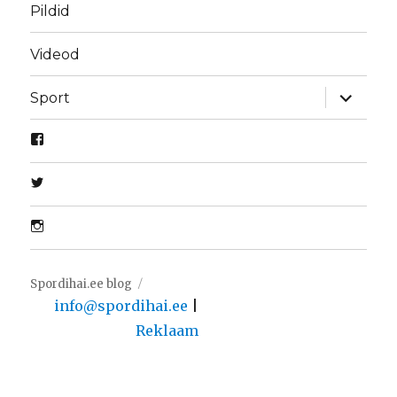
Pildid
Videod
laienda
Sport
alamme
Spordihai.ee blog
info@spordihai.ee
|
Reklaam