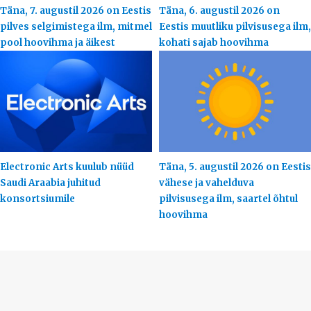
Täna, 7. augustil 2026 on Eestis
Täna, 6. augustil 2026 on
pilves selgimistega ilm, mitmel
Eestis muutliku pilvisusega ilm,
pool hoovihma ja äikest
kohati sajab hoovihma
Electronic Arts kuulub nüüd
Täna, 5. augustil 2026 on Eestis
Saudi Araabia juhitud
vähese ja vahelduva
konsortsiumile
pilvisusega ilm, saartel õhtul
hoovihma