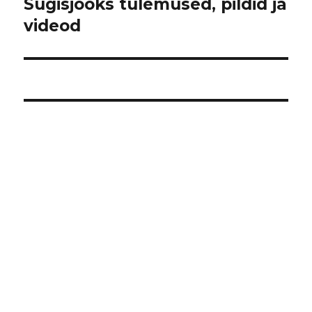
postitus:
Sügisjooks tulemused, pildid ja
videod