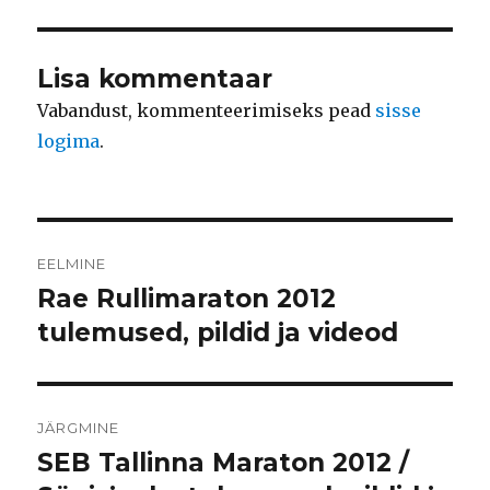
Lisa kommentaar
Vabandust, kommenteerimiseks pead
sisse
logima
.
Navigeerimine
EELMINE
Rae Rullimaraton 2012
Eelmine
postitus:
tulemused, pildid ja videod
JÄRGMINE
SEB Tallinna Maraton 2012 /
Järgmine