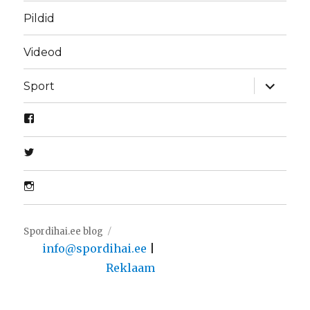
Pildid
Videod
laienda
Sport
alamme
Spordihai.ee blog
info@spordihai.ee
|
Reklaam