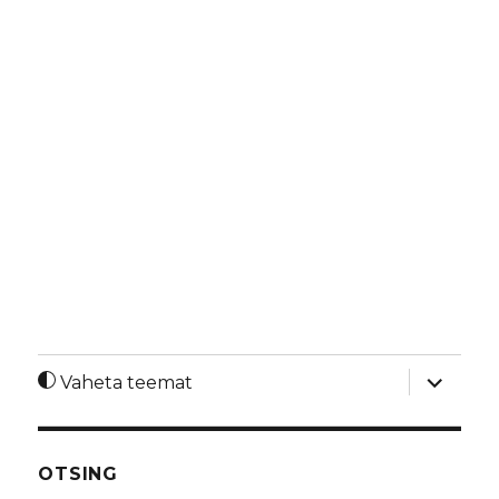
laienda
Vaheta teemat
alamme
OTSING