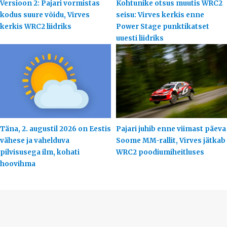
Versioon 2: Pajari vormistas
Kohtunike otsus muutis WRC2
kodus suure võidu, Virves
seisu: Virves kerkis enne
kerkis WRC2 liidriks
Power Stage punktikatset
uuesti liidriks
Täna, 2. augustil 2026 on Eestis
Pajari juhib enne viimast päeva
vähese ja vahelduva
Soome MM-rallit, Virves jätkab
pilvisusega ilm, kohati
WRC2 poodiumiheitluses
hoovihma