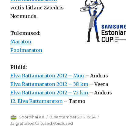
võitis lätlane Zviedris
Normunds.
Tulemused:
Maraton
Poolmaraton
Pildid:
Elva Rattamaraton 2012 – Muu
– Andrus
Elva Rattamaraton 2012 – 38 km
– Veera
Elva Rattamaraton 2012 – 72 km
– Andrus
12. Elva Rattamaraton
– Tarmo
Autor
Postitatud
Spordihai.ee
9. september 2012 15:34
Rubriigid
Jalgrattasõit
,
Üritused
,
Võistlused