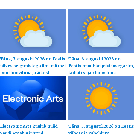
Täna, 7. augustil 2026 on Eestis
Täna, 6. augustil 2026 on
pilves selgimistega ilm, mitmel
Eestis muutliku pilvisusega ilm,
pool hoovihma ja äikest
kohati sajab hoovihma
Electronic Arts kuulub nüüd
Täna, 5. augustil 2026 on Eestis
Saudi Araabia juhitud
vähese ja vahelduva