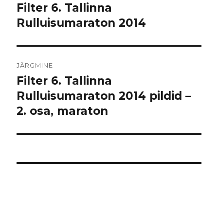
Filter 6. Tallinna
Eelmine
postitus:
Rulluisumaraton 2014
JÄRGMINE
Filter 6. Tallinna
Järgmine
postitus:
Rulluisumaraton 2014 pildid –
2. osa, maraton