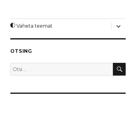
laienda
Vaheta teemat
alamme
OTSING
OTS
Otsi: