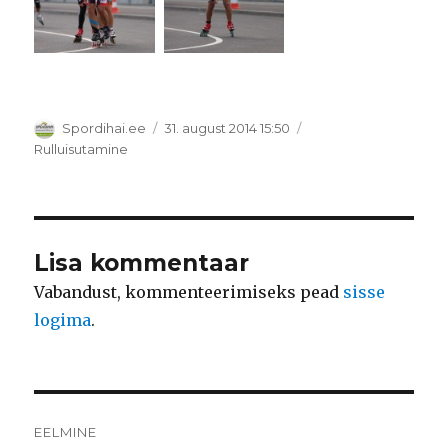
Autor
Postitatud
Spordihai.ee
31. august 2014 15:50
Rubriigid
Rulluisutamine
Lisa kommentaar
Vabandust, kommenteerimiseks pead
sisse
logima
.
Navigeerimine
EELMINE