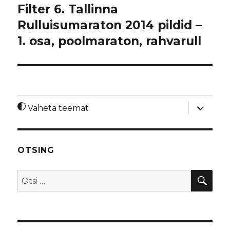
Filter 6. Tallinna
Rulluisumaraton 2014 pildid –
1. osa, poolmaraton, rahvarull
laienda
Vaheta teemat
alamme
OTSING
OTS
Otsi: