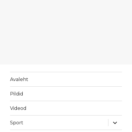
Avaleht
Pildid
Videod
laienda
Sport
alamme