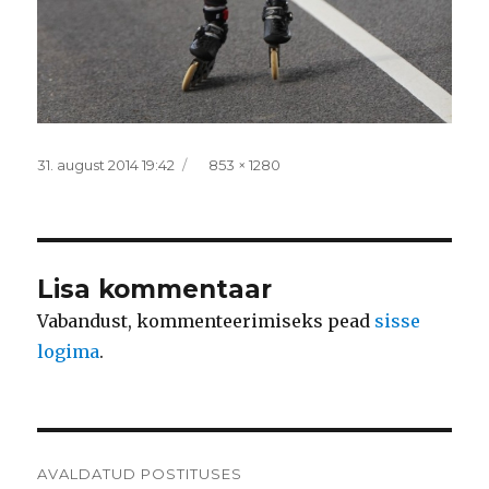
Postitatud
Täissuurus
31. august 2014 19:42
853 × 1280
Lisa kommentaar
Vabandust, kommenteerimiseks pead
sisse
logima
.
Navigeerimine
AVALDATUD POSTITUSES