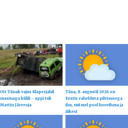
Ott Tänak vajus Klaperjahil
Täna, 8. augustil 2026 on
masinaga külili – appi tuli
Eestis vahelduva pilvisusega
Martin Järveoja
ilm, mitmel pool hoovihma ja
äikest