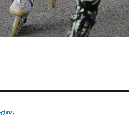
logima
.