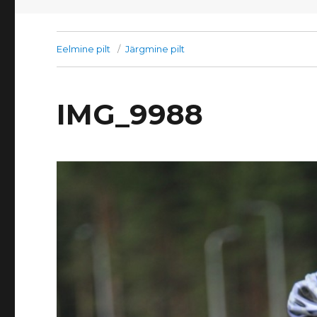
Eelmine pilt
Järgmine pilt
IMG_9988