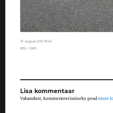
Postitatud
31. august 2014 19:42
Täissuurus
853 × 1280
Lisa kommentaar
Vabandust, kommenteerimiseks pead
sisse 