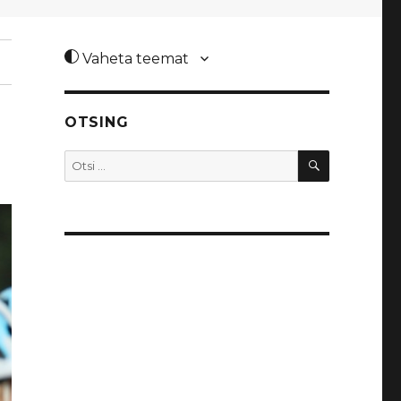
Vaheta teemat
OTSING
OTSI
Otsi: