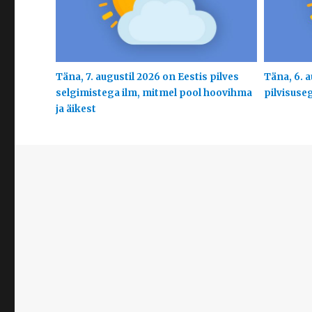
Täna, 7. augustil 2026 on Eestis pilves
Täna, 6. a
selgimistega ilm, mitmel pool hoovihma
pilvisuse
ja äikest