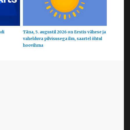
udi
Täna, 5. augustil 2026 on Eestis vähese ja
vahelduva pilvisusega ilm, saartel õhtul
hoovihma