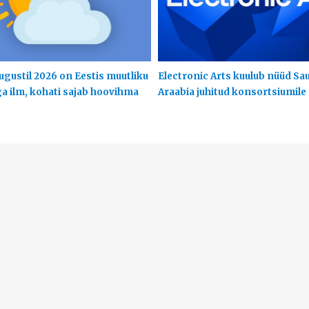
ugustil 2026 on Eestis muutliku
Electronic Arts kuulub nüüd Sa
ga ilm, kohati sajab hoovihma
Araabia juhitud konsortsiumile