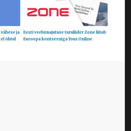
 vähese ja
Eesti veebimajutuse turuliider Zone liitub
el õhtul
Euroopa kontserniga Your.Online