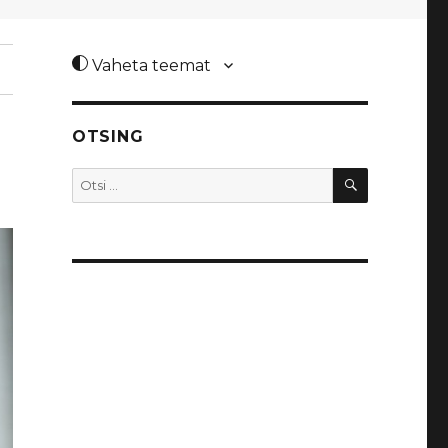
Vaheta teemat
OTSING
OTSI
Otsi: