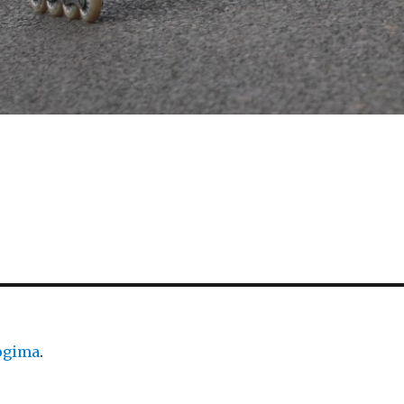
logima
.