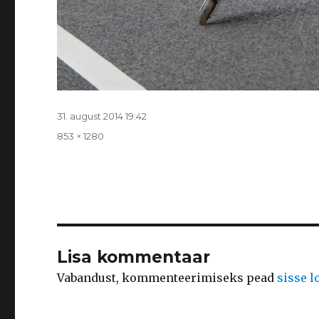
Postitatud
31. august 2014 19:42
Täissuurus
853 × 1280
Lisa kommentaar
Vabandust, kommenteerimiseks pead
sisse 