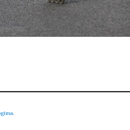
logima
.