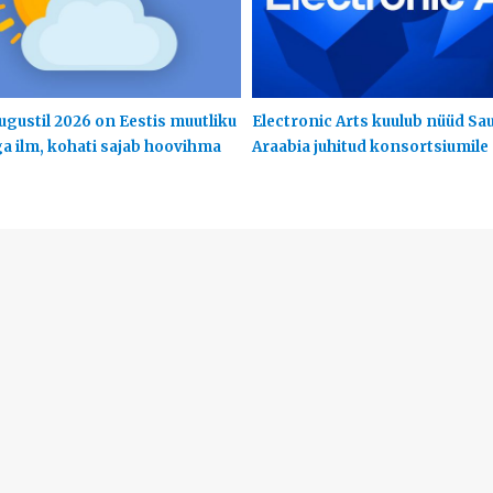
ugustil 2026 on Eestis muutliku
Electronic Arts kuulub nüüd Sa
ga ilm, kohati sajab hoovihma
Araabia juhitud konsortsiumile