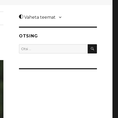
Vaheta teemat
OTSING
OTSI
Otsi: