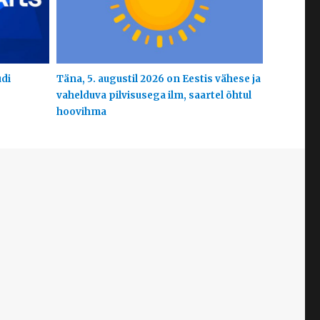
udi
Täna, 5. augustil 2026 on Eestis vähese ja
vahelduva pilvisusega ilm, saartel õhtul
hoovihma