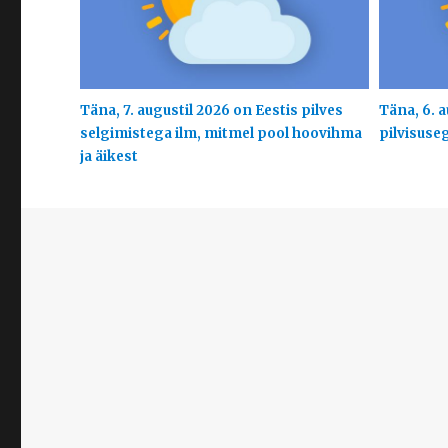
Täna, 7. augustil 2026 on Eestis pilves
Täna, 6. a
selgimistega ilm, mitmel pool hoovihma
pilvisuse
ja äikest