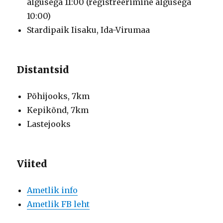
algusega 11:00 (registreerimine algusega
10:00)
Stardipaik Iisaku, Ida-Virumaa
Distantsid
Põhijooks, 7km
Kepikõnd, 7km
Lastejooks
Viited
Ametlik info
Ametlik FB leht