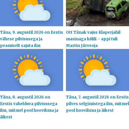
Täna, 9. augustil 2026 on Eestis
Ott Tänak vajus Klaperjahil
vähese pilvisusega ja
masinaga külili – appi tuli
peamiselt sajuta ilm
Martin Järveoja
Täna, 8. augustil 2026 on
Täna, 7. augustil 2026 on Eestis
Eestis vahelduva pilvisusega
pilves selgimistega ilm, mitmel
ilm, mitmel pool hoovihma ja
pool hoovihma ja äikest
äikest