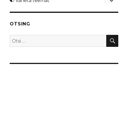
Vaheta teemat
alamme
OTSING
OTS
Otsi: