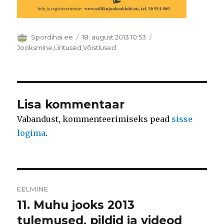
Autor
Postitatud
Spordihai.ee
18. august 2013 10:53
Rubriigid
Jooksmine
,
Üritused
,
Võistlused
Lisa kommentaar
Vabandust, kommenteerimiseks pead
sisse
logima
.
Navigeerimine
EELMINE
11. Muhu jooks 2013
Eelmine
postitus:
tulemused, pildid ja videod