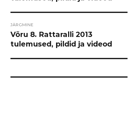
JÄRGMINE
Võru 8. Rattaralli 2013
Järgmine
postitus:
tulemused, pildid ja videod