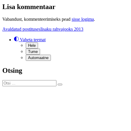
Lisa kommentaar
Vabandust, kommenteerimiseks pead
sisse logima
.
Navigeerimine
Avaldatud postituses
Iisaku rahvajooks 2013
Vaheta teemat
Hele
Tume
Automaatne
Otsing
Otsi:
Otsi