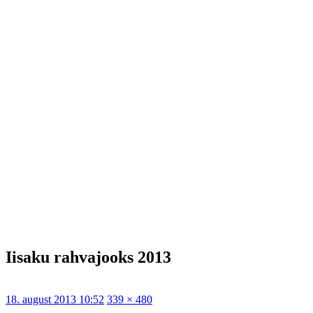
Iisaku rahvajooks 2013
Postitatud
Täissuurus
18. august 2013 10:52
339 × 480