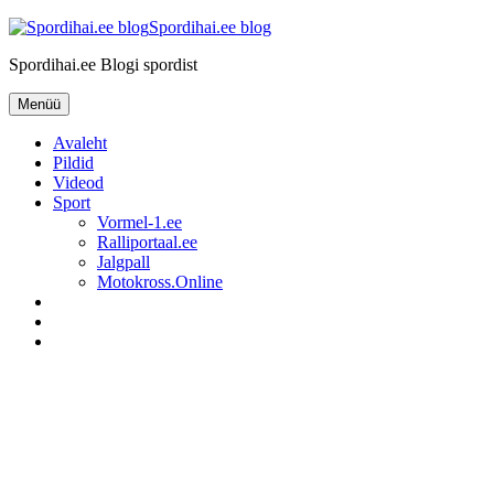
Liigu
Spordihai.ee blog
sisu
Spordihai.ee Blogi spordist
juurde
Menüü
Avaleht
Pildid
Videod
Sport
Vormel-1.ee
Ralliportaal.ee
Jalgpall
Motokross.Online