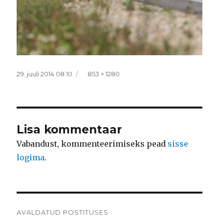
Postitatud
Täissuurus
29. juuli 2014 08:10
853 × 1280
Lisa kommentaar
Vabandust, kommenteerimiseks pead
sisse
logima
.
Navigeerimine
AVALDATUD POSTITUSES