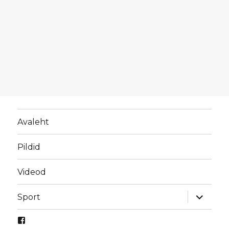
Avaleht
Pildid
Videod
laienda
Sport
alamme