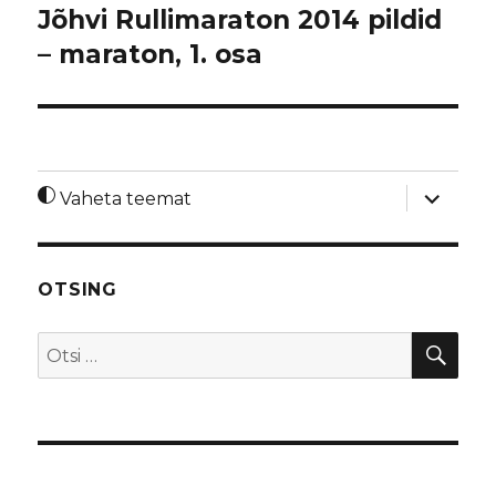
Jõhvi Rullimaraton 2014 pildid
– maraton, 1. osa
laienda
Vaheta teemat
alamme
OTSING
OTS
Otsi: