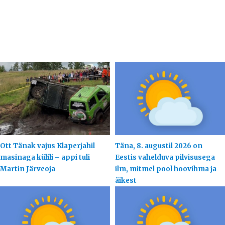
Ott Tänak vajus Klaperjahil
Täna, 8. augustil 2026 on
masinaga külili – appi tuli
Eestis vahelduva pilvisusega
Martin Järveoja
ilm, mitmel pool hoovihma ja
äikest