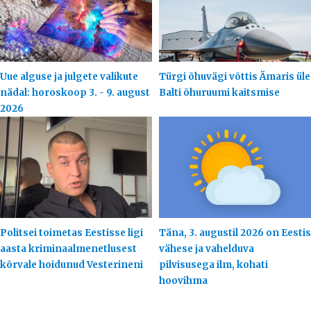
Uue alguse ja julgete valikute
Türgi õhuvägi võttis Ämaris üle
nädal: horoskoop 3. - 9. august
Balti õhuruumi kaitsmise
2026
Politsei toimetas Eestisse ligi
Täna, 3. augustil 2026 on Eestis
aasta kriminaalmenetlusest
vähese ja vahelduva
kõrvale hoidunud Vesterineni
pilvisusega ilm, kohati
hoovihma