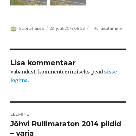
Autor
Postitatud
Rubriigid
Spordihai.ee
29. juuli 2014 08:23
Rulluisutamine
Lisa kommentaar
Vabandust, kommenteerimiseks pead
sisse
logima
.
Navigeerimine
EELMINE
Jõhvi Rullimaraton 2014 pildid
Eelmine
postitus:
– varia