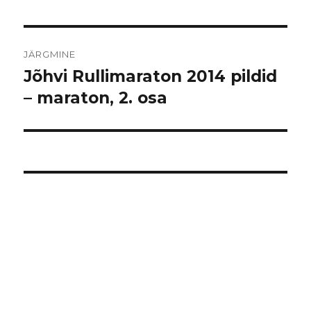
JÄRGMINE
Jõhvi Rullimaraton 2014 pildid
Järgmine
postitus:
– maraton, 2. osa