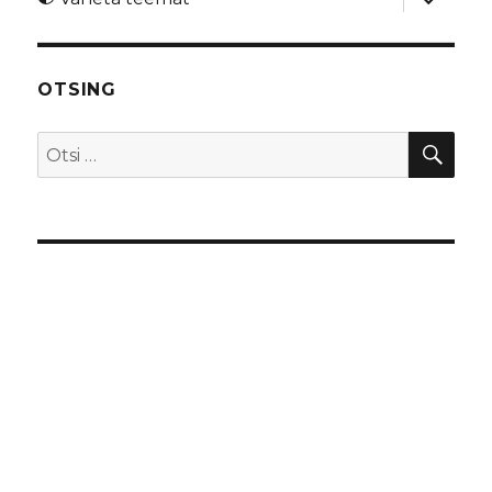
alamme
OTSING
OTS
Otsi: