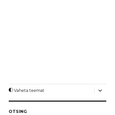
laienda
Vaheta teemat
alamme
OTSING