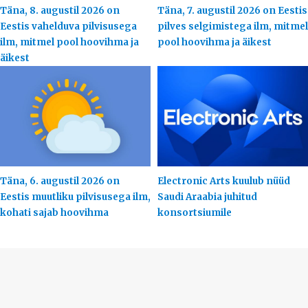
Täna, 8. augustil 2026 on
Täna, 7. augustil 2026 on Eestis
Eestis vahelduva pilvisusega
pilves selgimistega ilm, mitmel
ilm, mitmel pool hoovihma ja
pool hoovihma ja äikest
äikest
Täna, 6. augustil 2026 on
Electronic Arts kuulub nüüd
Eestis muutliku pilvisusega ilm,
Saudi Araabia juhitud
kohati sajab hoovihma
konsortsiumile