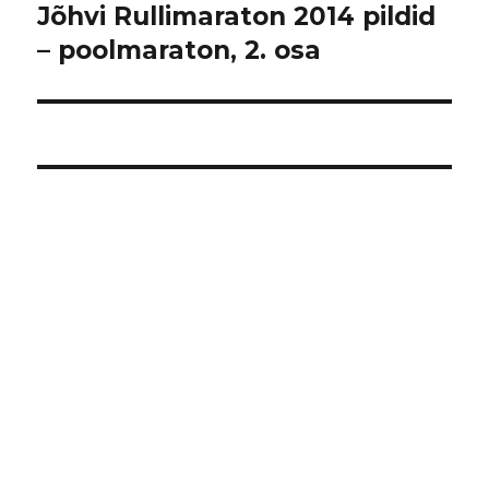
Jõhvi Rullimaraton 2014 pildid
Järgmine
postitus:
– poolmaraton, 2. osa