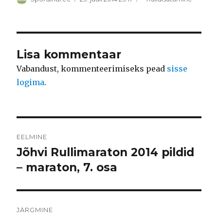
Lisa kommentaar
Vabandust, kommenteerimiseks pead
sisse
logima
.
Navigeerimine
EELMINE
Jõhvi Rullimaraton 2014 pildid
Eelmine
postitus:
– maraton, 7. osa
JÄRGMINE