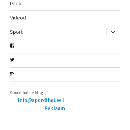
Pildid
Videod
laienda
Sport
alamme
Spordihai.ee blog
info@spordihai.ee
|
Reklaam