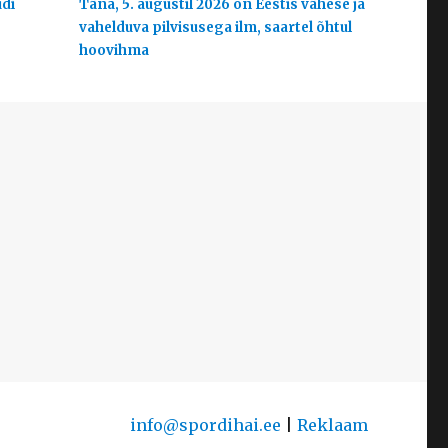
udi
Täna, 5. augustil 2026 on Eestis vähese ja
vahelduva pilvisusega ilm, saartel õhtul
hoovihma
info@spordihai.ee
|
Reklaam