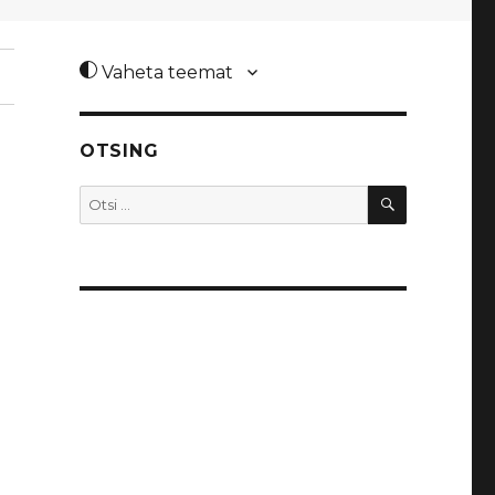
Vaheta teemat
OTSING
OTSI
Otsi: