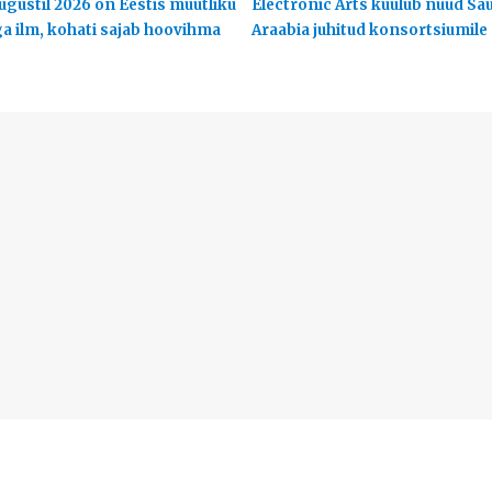
ugustil 2026 on Eestis muutliku
Electronic Arts kuulub nüüd Sa
ga ilm, kohati sajab hoovihma
Araabia juhitud konsortsiumile