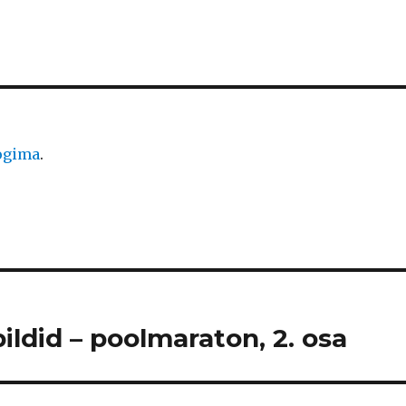
logima
.
ildid – poolmaraton, 2. osa