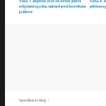
Täna, 7. augustil 2026 on Eestis pilves
Täna, 6. a
selgimistega ilm, mitmel pool hoovihma
pilvisuse
ja äikest
Spordihai.ee blog