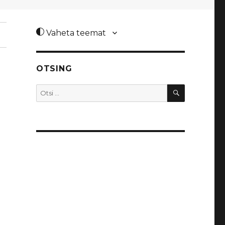
Vaheta teemat
OTSING
OTSI
Otsi: