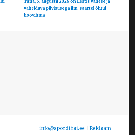
udi
Täna, 5. augustil 2026 on Eestis vähese ja
vahelduva pilvisusega ilm, saartel õhtul
hoovihma
info@spordihai.ee
|
Reklaam