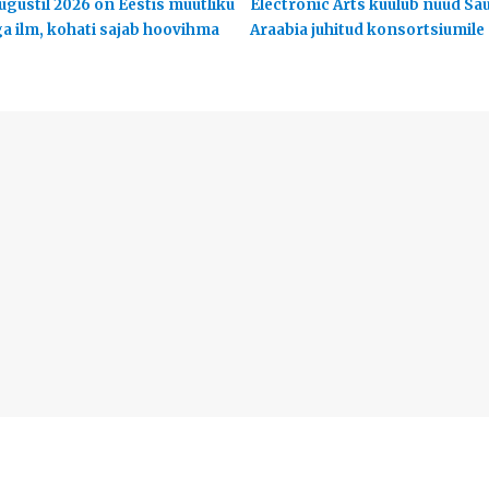
ugustil 2026 on Eestis muutliku
Electronic Arts kuulub nüüd Sa
ga ilm, kohati sajab hoovihma
Araabia juhitud konsortsiumile