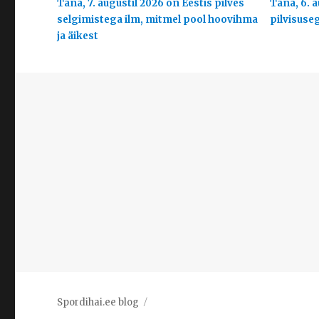
Täna, 7. augustil 2026 on Eestis pilves
Täna, 6. a
selgimistega ilm, mitmel pool hoovihma
pilvisuse
ja äikest
Spordihai.ee blog