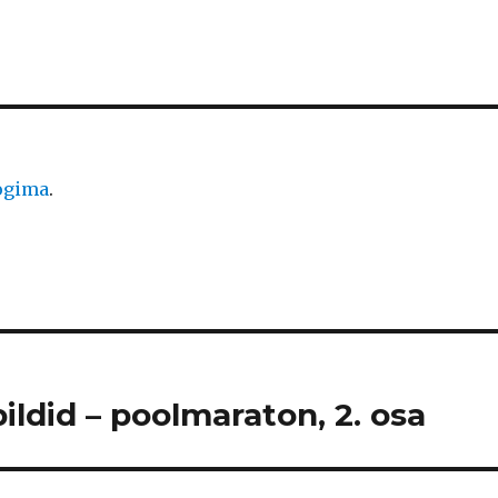
logima
.
ildid – poolmaraton, 2. osa