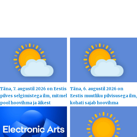
Täna, 7. augustil 2026 on Eestis
Täna, 6. augustil 2026 on
pilves selgimistega ilm, mitmel
Eestis muutliku pilvisusega ilm,
pool hoovihma ja äikest
kohati sajab hoovihma