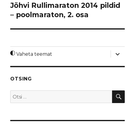
Jõhvi Rullimaraton 2014 pildid
– poolmaraton, 2. osa
laienda
Vaheta teemat
alamme
OTSING
OTS
Otsi: