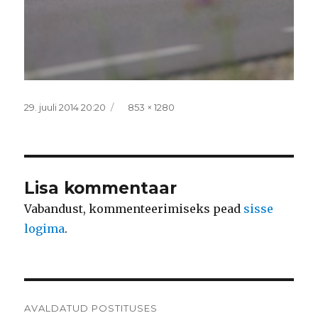
Postitatud
Täissuurus
29. juuli 2014 20:20
853 × 1280
Lisa kommentaar
Vabandust, kommenteerimiseks pead
sisse
logima
.
Navigeerimine
AVALDATUD POSTITUSES