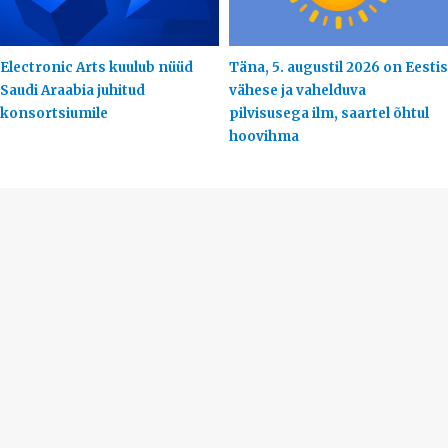
Electronic Arts kuulub nüüd
Täna, 5. augustil 2026 on Eestis
Saudi Araabia juhitud
vähese ja vahelduva
konsortsiumile
pilvisusega ilm, saartel õhtul
hoovihma