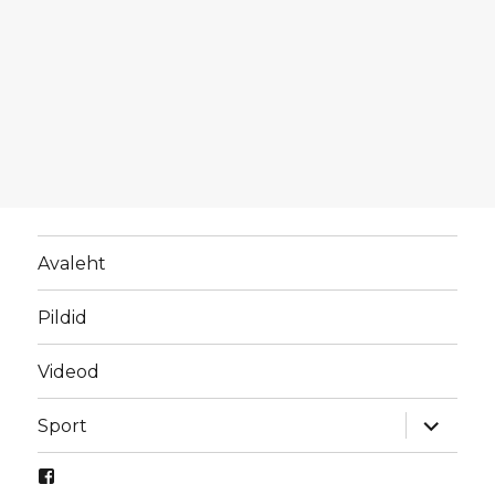
Avaleht
Pildid
Videod
laienda
Sport
alamme