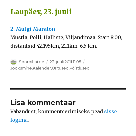
Laupäev, 23. juuli
2. Mulgi Maraton
Mustla, Polli, Halliste, Viljandimaa. Start 8:00,
distantsid 42.195km, 21.1km, 6.5 km.
Autor
Postitatud
Spordihai.ee
23. juuli 2011 11:05
Rubriigid
Jooksmine
,
Kalender
,
Üritused
,
Võistlused
Lisa kommentaar
Vabandust, kommenteerimiseks pead
sisse
logima
.