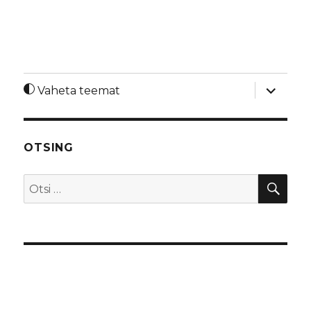
laienda
Vaheta teemat
alamme
OTSING
OTS
Otsi: