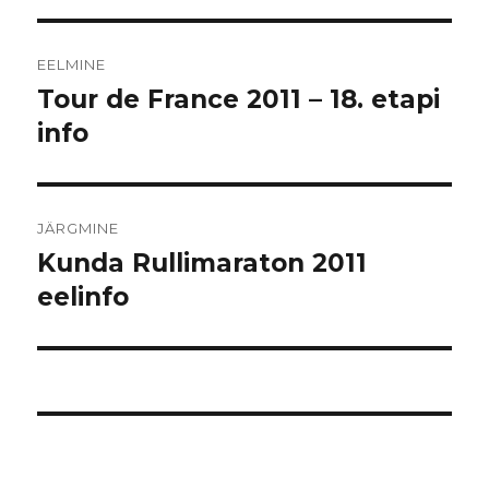
Navigeerimine
EELMINE
Tour de France 2011 – 18. etapi
Eelmine
postitus:
info
JÄRGMINE
Kunda Rullimaraton 2011
Järgmine
postitus:
eelinfo