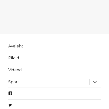
Avaleht
Pildid
Videod
laienda
Sport
alamme