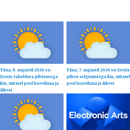
Täna, 8. augustil 2026 on
Täna, 7. augustil 2026 on Eestis
Eestis vahelduva pilvisusega
pilves selgimistega ilm, mitmel
ilm, mitmel pool hoovihma ja
pool hoovihma ja äikest
äikest