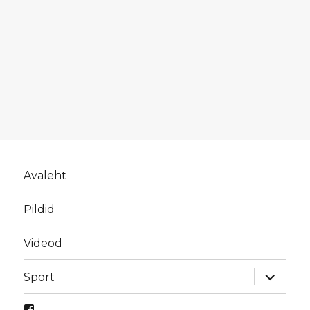
Avaleht
Pildid
Videod
laienda
Sport
alamme