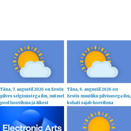
Täna, 7. augustil 2026 on Eestis
Täna, 6. augustil 2026 on
pilves selgimistega ilm, mitmel
Eestis muutliku pilvisusega ilm,
pool hoovihma ja äikest
kohati sajab hoovihma