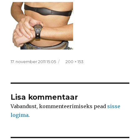
Postitatud
Täissuurus
17. november 2011 15:05
200 × 153
Lisa kommentaar
Vabandust, kommenteerimiseks pead
sisse
logima
.