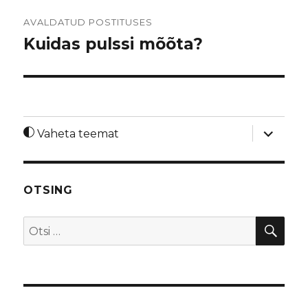
Navigeerimine
AVALDATUD POSTITUSES
Kuidas pulssi mõõta?
laienda
Vaheta teemat
alamme
OTSING
OTS
Otsi: