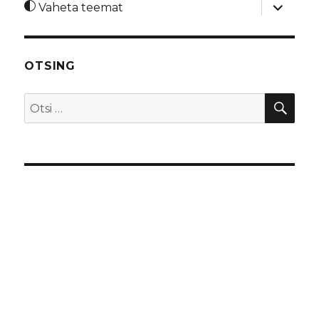
laienda
Vaheta teemat
alamme
OTSING
OTS
Otsi: