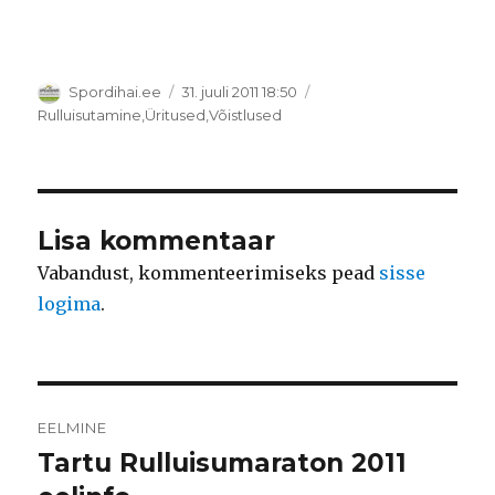
Autor
Postitatud
Spordihai.ee
31. juuli 2011 18:50
Rubriigid
Rulluisutamine
,
Üritused
,
Võistlused
Lisa kommentaar
Vabandust, kommenteerimiseks pead
sisse
logima
.
Navigeerimine
EELMINE
Tartu Rulluisumaraton 2011
Eelmine
postitus: