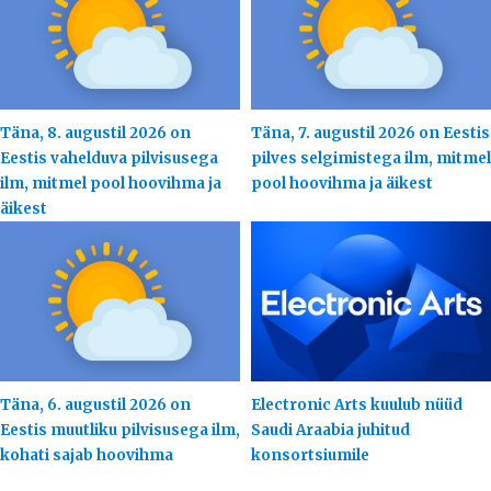
Täna, 8. augustil 2026 on
Täna, 7. augustil 2026 on Eestis
Eestis vahelduva pilvisusega
pilves selgimistega ilm, mitmel
ilm, mitmel pool hoovihma ja
pool hoovihma ja äikest
äikest
Täna, 6. augustil 2026 on
Electronic Arts kuulub nüüd
Eestis muutliku pilvisusega ilm,
Saudi Araabia juhitud
kohati sajab hoovihma
konsortsiumile