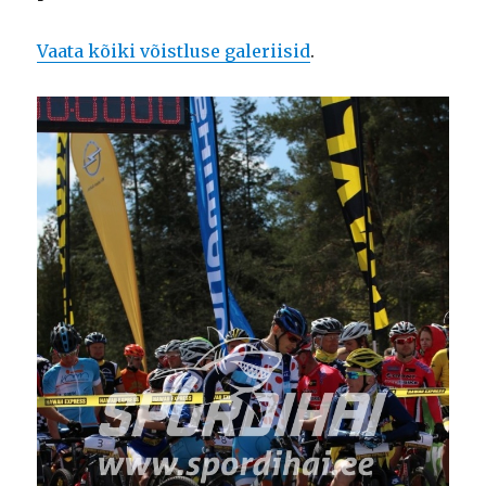
Vaata kõiki võistluse galeriisid
.