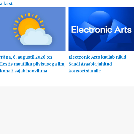
äikest
Täna, 6. augustil 2026 on
Electronic Arts kuulub nüüd
Eestis muutliku pilvisusega ilm,
Saudi Araabia juhitud
kohati sajab hoovihma
konsortsiumile