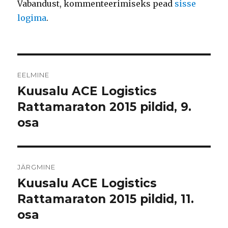
Vabandust, kommenteerimiseks pead
sisse
logima
.
Navigeerimine
EELMINE
Kuusalu ACE Logistics
Eelmine
postitus:
Rattamaraton 2015 pildid, 9.
osa
JÄRGMINE
Kuusalu ACE Logistics
Järgmine
postitus:
Rattamaraton 2015 pildid, 11.
osa