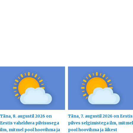
Täna, 8. augustil 2026 on
Täna, 7. augustil 2026 on Eestis
Eestis vahelduva pilvisusega
pilves selgimistega ilm, mitmel
ilm, mitmel pool hoovihma ja
pool hoovihma ja äikest