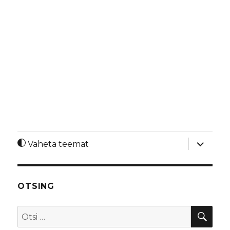
laienda
Vaheta teemat
alamme
OTSING
OTS
Otsi: