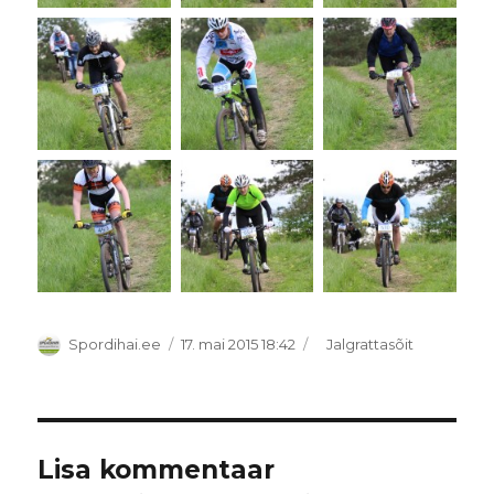
Autor
Postitatud
Rubriigid
Spordihai.ee
17. mai 2015 18:42
Jalgrattasõit
Lisa kommentaar