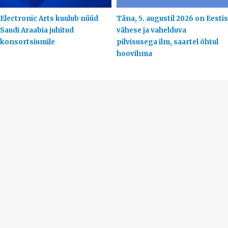
Electronic Arts kuulub nüüd
Täna, 5. augustil 2026 on Eestis
Saudi Araabia juhitud
vähese ja vahelduva
konsortsiumile
pilvisusega ilm, saartel õhtul
hoovihma