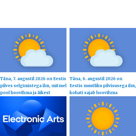
Täna, 7. augustil 2026 on Eestis
Täna, 6. augustil 2026 on
pilves selgimistega ilm, mitmel
Eestis muutliku pilvisusega ilm,
pool hoovihma ja äikest
kohati sajab hoovihma