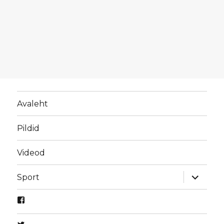
Avaleht
Pildid
Videod
laienda
Sport
alamme