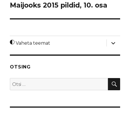
Maijooks 2015 pildid, 10. osa
laienda
Vaheta teemat
alamme
OTSING
OTS
Otsi: