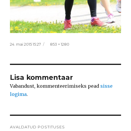
Postitatud
Täissuurus
24. mai 2015 15:27
853 × 1280
Lisa kommentaar
Vabandust, kommenteerimiseks pead
sisse
logima
.
Navigeerimine
AVALDATUD POSTITUSES