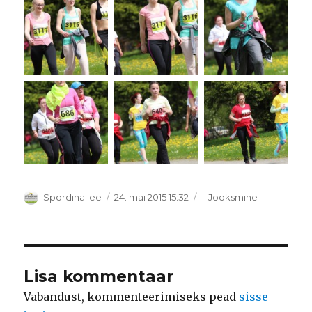
Autor
Postitatud
Rubriigid
Spordihai.ee
24. mai 2015 15:32
Jooksmine
Lisa kommentaar
Vabandust, kommenteerimiseks pead
sisse