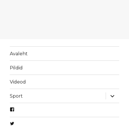
Avaleht
Pildid
Videod
laienda
Sport
alamme