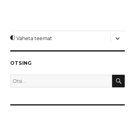
laienda
Vaheta teemat
alamme
OTSING
OTS
Otsi: