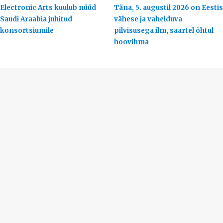
Electronic Arts kuulub nüüd
Täna, 5. augustil 2026 on Eestis
Saudi Araabia juhitud
vähese ja vahelduva
konsortsiumile
pilvisusega ilm, saartel õhtul
hoovihma