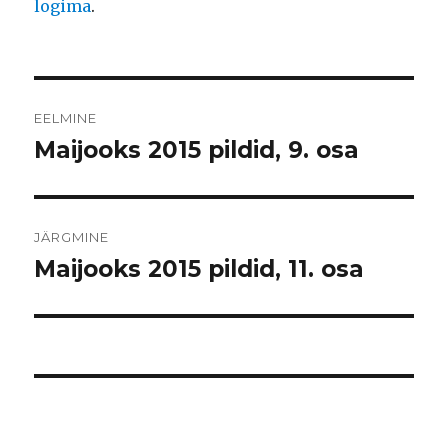
logima
.
Navigeerimine
EELMINE
Maijooks 2015 pildid, 9. osa
Eelmine
postitus:
JÄRGMINE
Maijooks 2015 pildid, 11. osa
Järgmine
postitus: