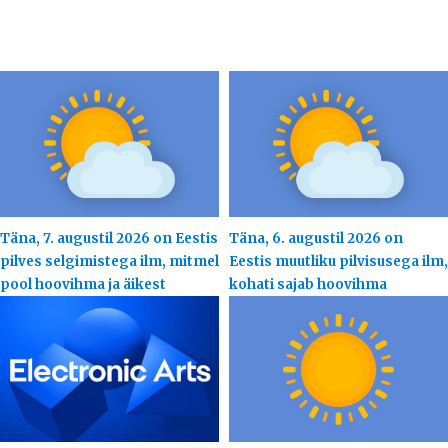
Täna, 7. augustil 2026 on Eestis
Täna, 6. augustil 2026 on
pilves selgimistega ilm, mitmel
Eestis muutliku pilvisusega ilm,
pool hoovihma ja äikest
kohati sajab hoovihma