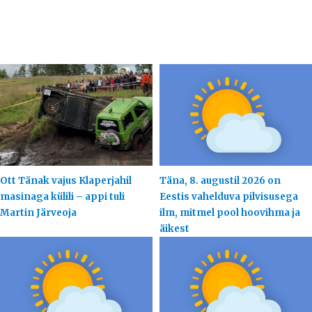
Ott Tänak vajus Klaperjahil
Täna, 8. augustil 2026 on
masinaga külili – appi tuli
Eestis vahelduva pilvisusega
Martin Järveoja
ilm, mitmel pool hoovihma ja
äikest