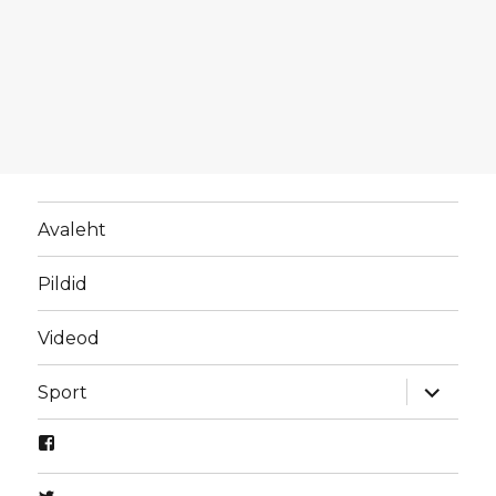
Avaleht
Pildid
Videod
laienda
Sport
alamme