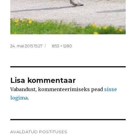
Postitatud
Täissuurus
24. mai 2015 15:27
853 × 1280
Lisa kommentaar
Vabandust, kommenteerimiseks pead
sisse
logima
.
Navigeerimine
AVALDATUD POSTITUSES