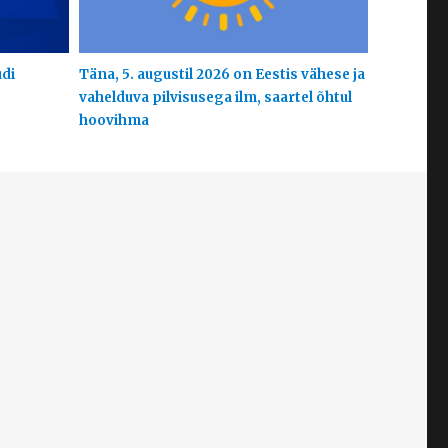
udi
Täna, 5. augustil 2026 on Eestis vähese ja
vahelduva pilvisusega ilm, saartel õhtul
hoovihma