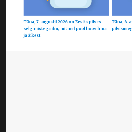
Täna, 7. augustil 2026 on Eestis pilves
Täna, 6. a
selgimistega ilm, mitmel pool hoovihma
pilvisuse
ja äikest