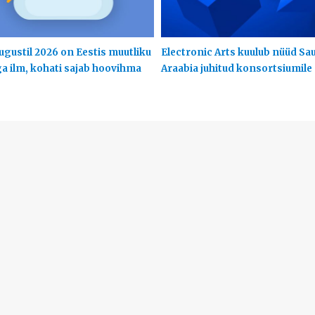
ugustil 2026 on Eestis muutliku
Electronic Arts kuulub nüüd Sa
ga ilm, kohati sajab hoovihma
Araabia juhitud konsortsiumile