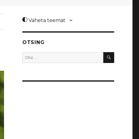
Vaheta teemat
OTSING
OTSI
Otsi: