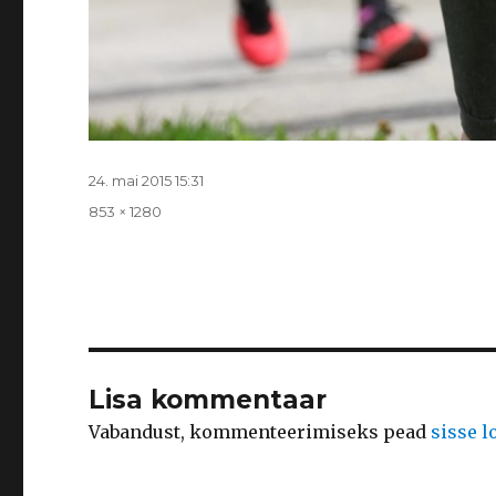
Postitatud
24. mai 2015 15:31
Täissuurus
853 × 1280
Lisa kommentaar
Vabandust, kommenteerimiseks pead
sisse 