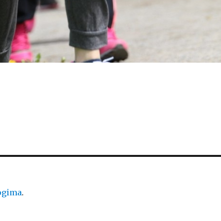
logima
.