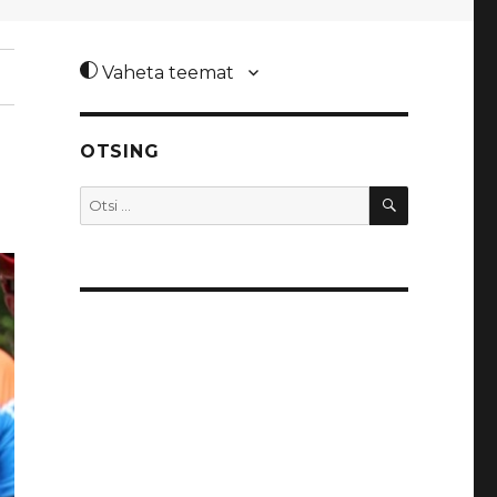
Vaheta teemat
OTSING
OTSI
Otsi: