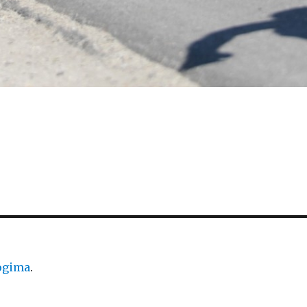
logima
.