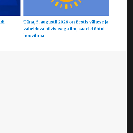
udi
Täna, 5. augustil 2026 on Eestis vähese ja
vahelduva pilvisusega ilm, saartel õhtul
hoovihma