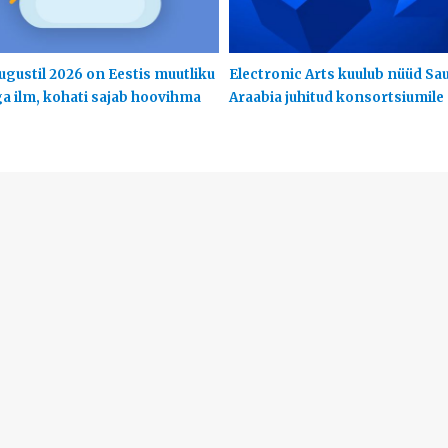
ugustil 2026 on Eestis muutliku
Electronic Arts kuulub nüüd Sa
ga ilm, kohati sajab hoovihma
Araabia juhitud konsortsiumile