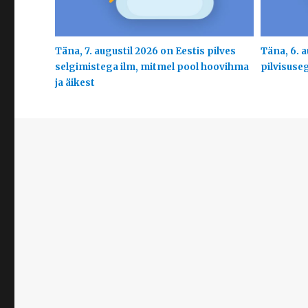
Täna, 7. augustil 2026 on Eestis pilves
Täna, 6. a
selgimistega ilm, mitmel pool hoovihma
pilvisuse
ja äikest