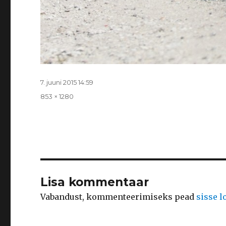
Postitatud
7. juuni 2015 14:59
Täissuurus
853 × 1280
Lisa kommentaar
Vabandust, kommenteerimiseks pead
sisse 