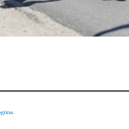
logima
.