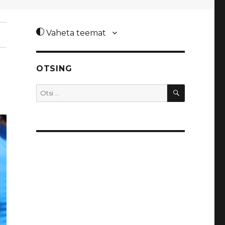
Vaheta teemat
OTSING
OTSI
Otsi: