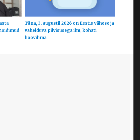
aasta
Täna, 3. augustil 2026 on Eestis vähese ja
 hoidunud
vahelduva pilvisusega ilm, kohati
hoovihma