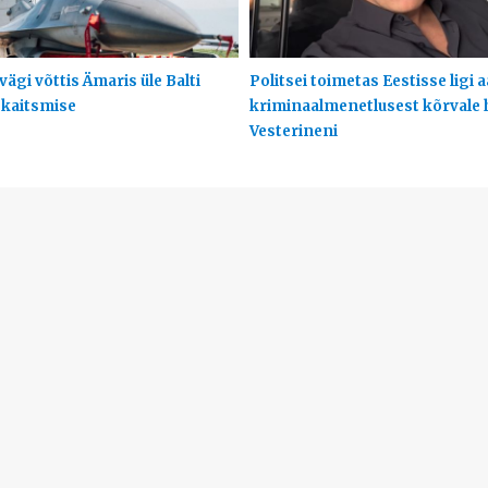
ägi võttis Ämaris üle Balti
Politsei toimetas Eestisse ligi 
 kaitsmise
kriminaalmenetlusest kõrvale
Vesterineni