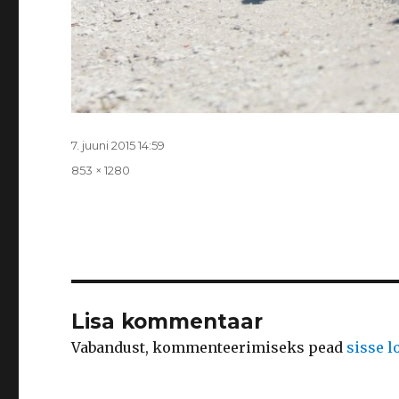
Postitatud
7. juuni 2015 14:59
Täissuurus
853 × 1280
Lisa kommentaar
Vabandust, kommenteerimiseks pead
sisse 