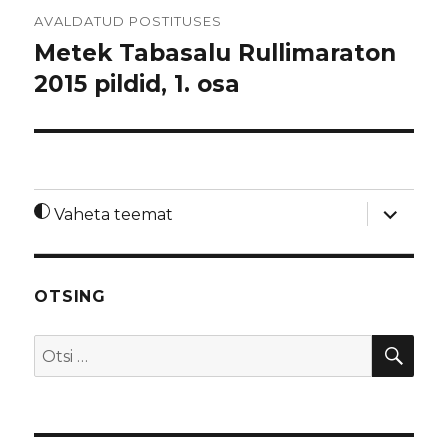
Navigeerimine
AVALDATUD POSTITUSES
Metek Tabasalu Rullimaraton
2015 pildid, 1. osa
laienda
Vaheta teemat
alamme
OTSING
OTS
Otsi: