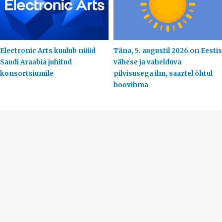
Electronic Arts kuulub nüüd
Täna, 5. augustil 2026 on Eestis
Saudi Araabia juhitud
vähese ja vahelduva
konsortsiumile
pilvisusega ilm, saartel õhtul
hoovihma