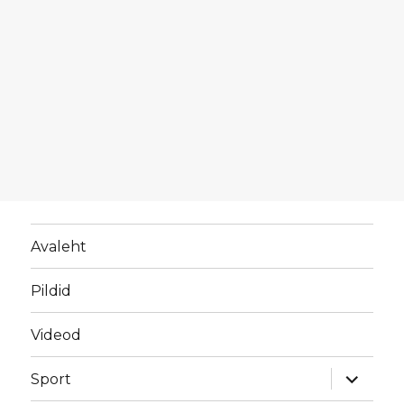
Avaleht
Pildid
Videod
laienda
Sport
alamme