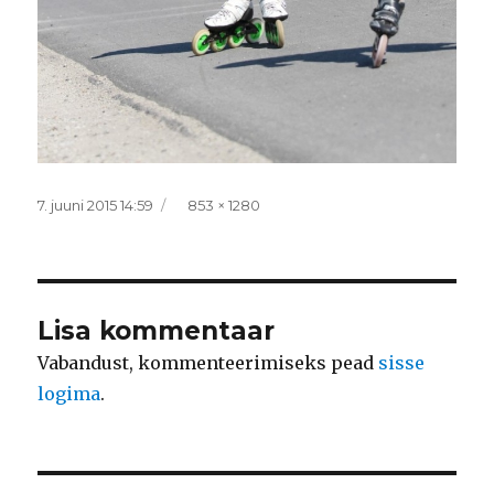
Postitatud
Täissuurus
7. juuni 2015 14:59
853 × 1280
Lisa kommentaar
Vabandust, kommenteerimiseks pead
sisse
logima
.