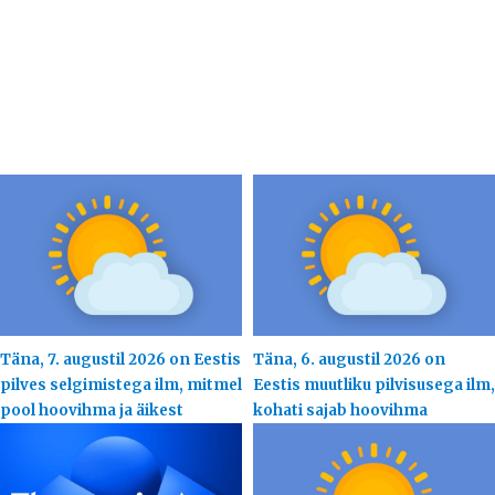
Täna, 7. augustil 2026 on Eestis
Täna, 6. augustil 2026 on
pilves selgimistega ilm, mitmel
Eestis muutliku pilvisusega ilm,
pool hoovihma ja äikest
kohati sajab hoovihma