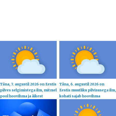
Täna, 7. augustil 2026 on Eestis
Täna, 6. augustil 2026 on
pilves selgimistega ilm, mitmel
Eestis muutliku pilvisusega ilm,
pool hoovihma ja äikest
kohati sajab hoovihma