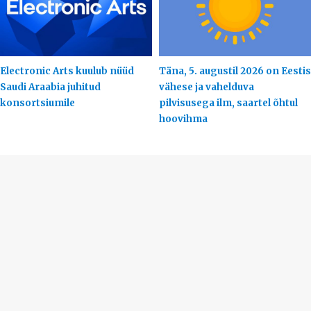
Electronic Arts kuulub nüüd
Täna, 5. augustil 2026 on Eestis
Saudi Araabia juhitud
vähese ja vahelduva
konsortsiumile
pilvisusega ilm, saartel õhtul
hoovihma