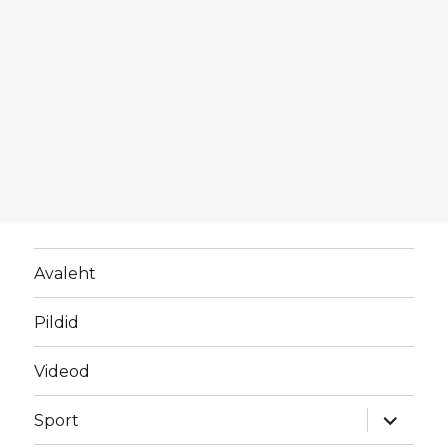
Avaleht
Pildid
Videod
laienda
Sport
alamme