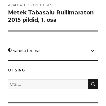
Navigeerimine
AVALDATUD POSTITUSES
Metek Tabasalu Rullimaraton
2015 pildid, 1. osa
laienda
Vaheta teemat
alamme
OTSING
OTS
Otsi: