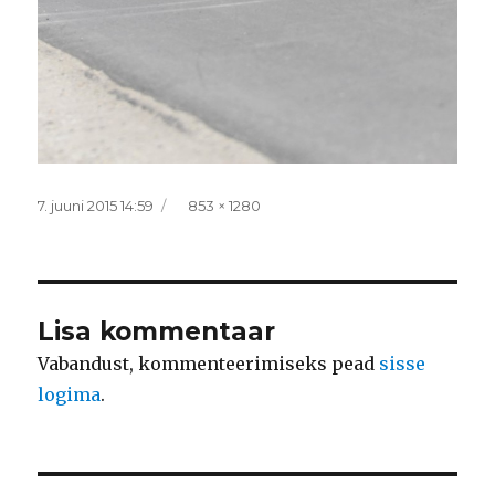
Postitatud
Täissuurus
7. juuni 2015 14:59
853 × 1280
Lisa kommentaar
Vabandust, kommenteerimiseks pead
sisse
logima
.