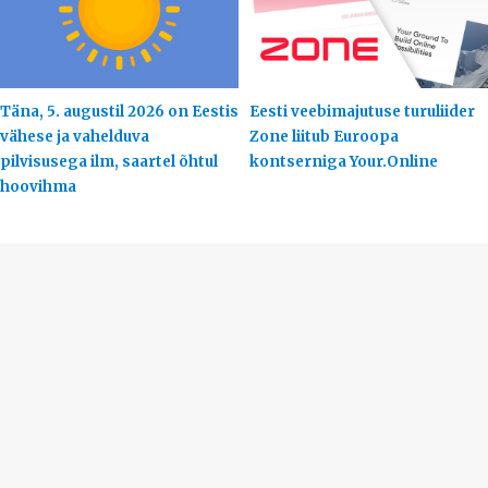
Täna, 5. augustil 2026 on Eestis
Eesti veebimajutuse turuliider
vähese ja vahelduva
Zone liitub Euroopa
pilvisusega ilm, saartel õhtul
kontserniga Your.Online
hoovihma