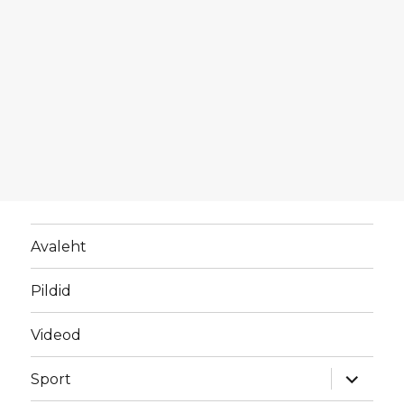
Avaleht
Pildid
Videod
laienda
Sport
alamme