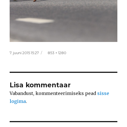
Postitatud
Täissuurus
7. juuni 2015 15:27
853 × 1280
Lisa kommentaar
Vabandust, kommenteerimiseks pead
sisse
logima
.