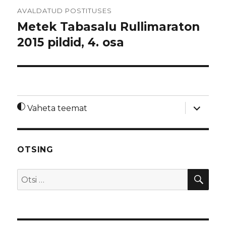
Navigeerimine
AVALDATUD POSTITUSES
Metek Tabasalu Rullimaraton
2015 pildid, 4. osa
laienda
Vaheta teemat
alamme
OTSING
OTS
Otsi: