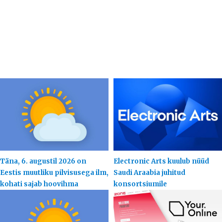
Täna, 6. augustil 2026 on
Electronic Arts kuulub nüüd
Eestis muutliku pilvisusega ilm,
Saudi Araabia juhitud
kohati sajab hoovihma
konsortsiumile