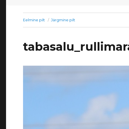
Eelmine pilt
Järgmine pilt
tabasalu_rullima