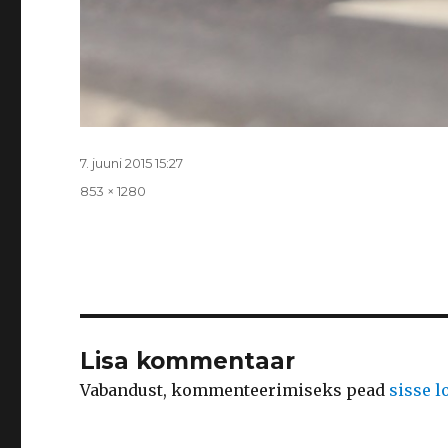
Postitatud
7. juuni 2015 15:27
Täissuurus
853 × 1280
Lisa kommentaar
Vabandust, kommenteerimiseks pead
sisse 