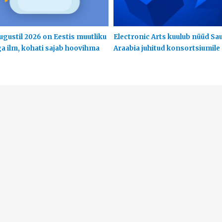
ugustil 2026 on Eestis muutliku
Electronic Arts kuulub nüüd Sa
ga ilm, kohati sajab hoovihma
Araabia juhitud konsortsiumile