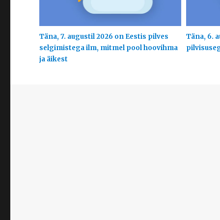
Täna, 7. augustil 2026 on Eestis pilves
Täna, 6. a
selgimistega ilm, mitmel pool hoovihma
pilvisuse
ja äikest