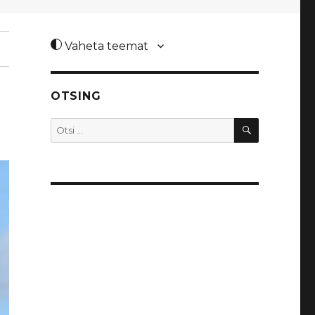
Vaheta teemat
OTSING
OTSI
Otsi: