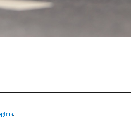
logima
.