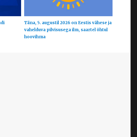
udi
Täna, 5. augustil 2026 on Eestis vähese ja
vahelduva pilvisusega ilm, saartel õhtul
hoovihma