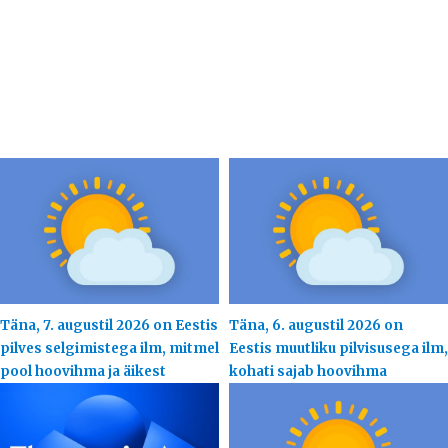
Täna, 7. augustil 2026 on Eestis
Täna, 6. augustil 2026 on
pilves selgimistega ilm, mitmel
Eestis muutliku pilvisusega ilm,
pool hoovihma ja äikest
kohati sajab hoovihma