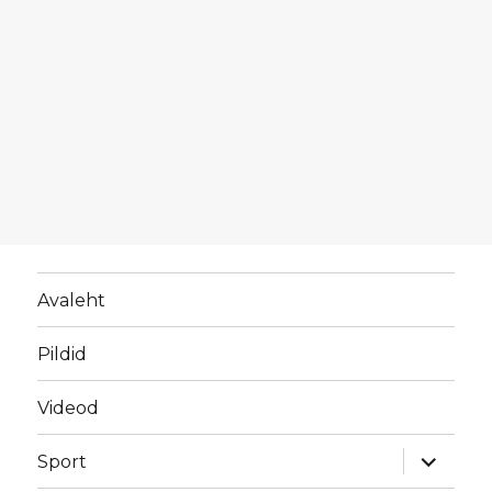
Avaleht
Pildid
Videod
laienda
Sport
alamme