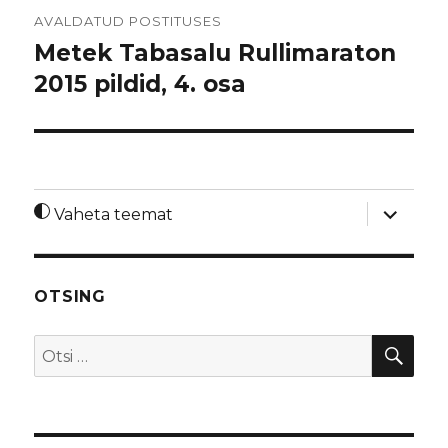
Navigeerimine
AVALDATUD POSTITUSES
Metek Tabasalu Rullimaraton
2015 pildid, 4. osa
laienda
Vaheta teemat
alamme
OTSING
OTS
Otsi: