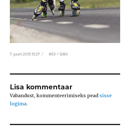
Postitatud
Täissuurus
7. juuni 2015 15:27
853 × 1280
Lisa kommentaar
Vabandust, kommenteerimiseks pead
sisse
logima
.