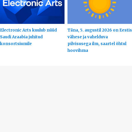
Electronic Arts kuulub nüüd
Täna, 5. augustil 2026 on Eestis
Saudi Araabia juhitud
vähese ja vahelduva
konsortsiumile
pilvisusega ilm, saartel õhtul
hoovihma