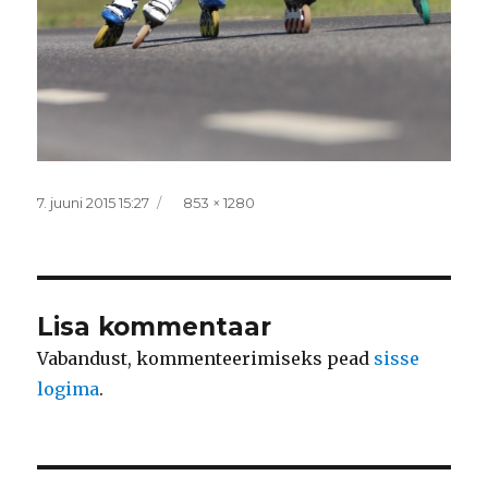
Postitatud
Täissuurus
7. juuni 2015 15:27
853 × 1280
Lisa kommentaar
Vabandust, kommenteerimiseks pead
sisse
logima
.