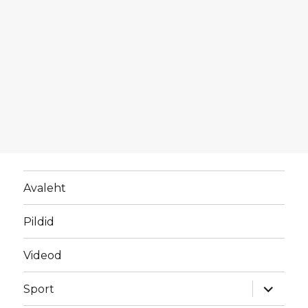
Avaleht
Pildid
Videod
laienda
Sport
alamme