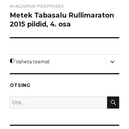
Navigeerimine
AVALDATUD POSTITUSES
Metek Tabasalu Rullimaraton
2015 pildid, 4. osa
laienda
Vaheta teemat
alamme
OTSING
OTS
Otsi: