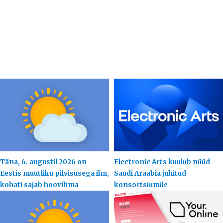
Täna, 6. augustil 2026 on
Electronic Arts kuulub nüüd
Eestis muutliku pilvisusega ilm,
Saudi Araabia juhitud
kohati sajab hoovihma
konsortsiumile