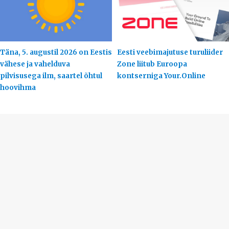
Täna, 5. augustil 2026 on Eestis
Eesti veebimajutuse turuliider
vähese ja vahelduva
Zone liitub Euroopa
pilvisusega ilm, saartel õhtul
kontserniga Your.Online
hoovihma