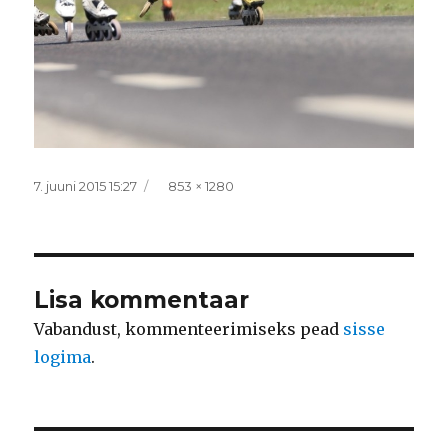
Postitatud
Täissuurus
7. juuni 2015 15:27
853 × 1280
Lisa kommentaar
Vabandust, kommenteerimiseks pead
sisse
logima
.