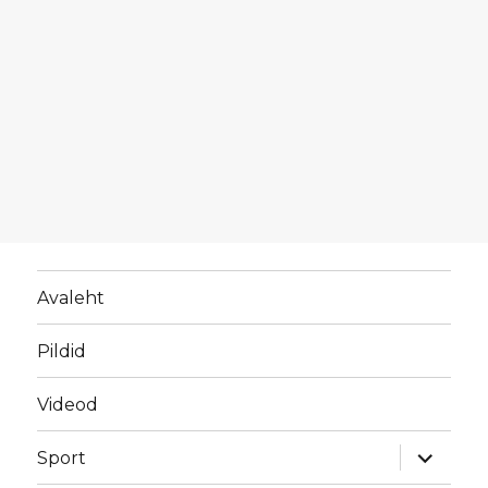
Avaleht
Pildid
Videod
laienda
Sport
alamme