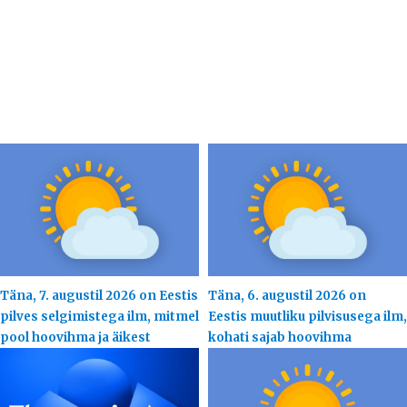
Täna, 7. augustil 2026 on Eestis
Täna, 6. augustil 2026 on
pilves selgimistega ilm, mitmel
Eestis muutliku pilvisusega ilm,
pool hoovihma ja äikest
kohati sajab hoovihma