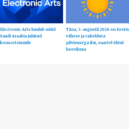
Electronic Arts kuulub nüüd
Täna, 5. augustil 2026 on Eestis
Saudi Araabia juhitud
vähese ja vahelduva
konsortsiumile
pilvisusega ilm, saartel õhtul
hoovihma