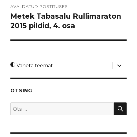
Navigeerimine
AVALDATUD POSTITUSES
Metek Tabasalu Rullimaraton
2015 pildid, 4. osa
laienda
Vaheta teemat
alamme
OTSING
OTS
Otsi: