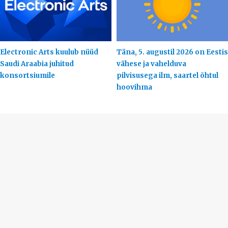
Electronic Arts kuulub nüüd
Täna, 5. augustil 2026 on Eestis
Saudi Araabia juhitud
vähese ja vahelduva
konsortsiumile
pilvisusega ilm, saartel õhtul
hoovihma