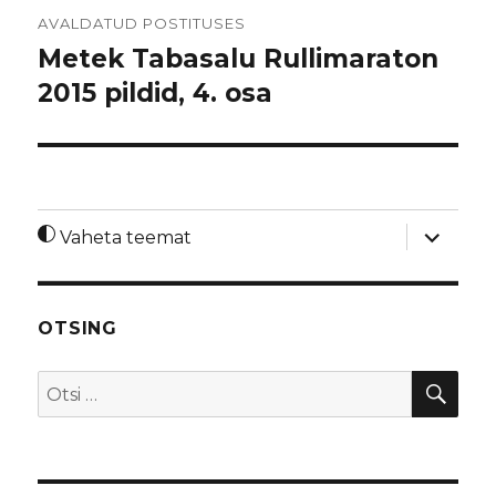
Navigeerimine
AVALDATUD POSTITUSES
Metek Tabasalu Rullimaraton
2015 pildid, 4. osa
laienda
Vaheta teemat
alamme
OTSING
OTS
Otsi: