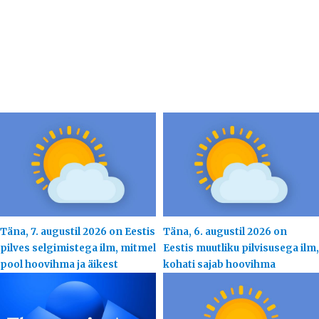
Täna, 7. augustil 2026 on Eestis
Täna, 6. augustil 2026 on
pilves selgimistega ilm, mitmel
Eestis muutliku pilvisusega ilm,
pool hoovihma ja äikest
kohati sajab hoovihma