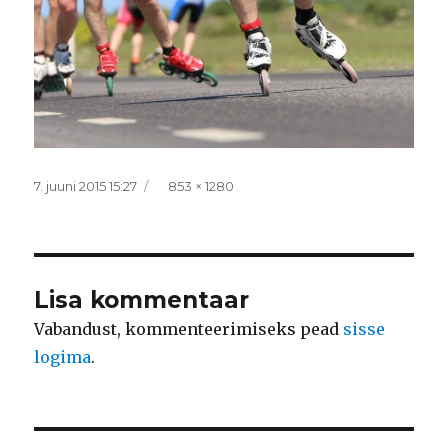
Postitatud
Täissuurus
7. juuni 2015 15:27
853 × 1280
Lisa kommentaar
Vabandust, kommenteerimiseks pead
sisse
logima
.