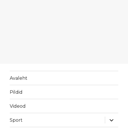
Avaleht
Pildid
Videod
laienda
Sport
alamme