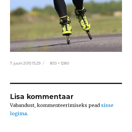
Postitatud
Täissuurus
7. juuni 2015 15:29
853 × 1280
Lisa kommentaar
Vabandust, kommenteerimiseks pead
sisse
logima
.