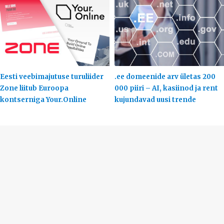
Eesti veebimajutuse turuliider
.ee domeenide arv ületas 200
Zone liitub Euroopa
000 piiri – AI, kasiinod ja rent
kontserniga Your.Online
kujundavad uusi trende