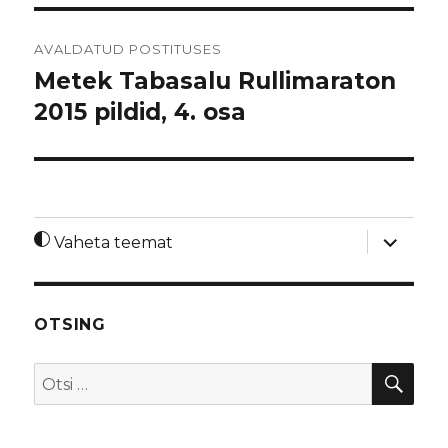
Navigeerimine
AVALDATUD POSTITUSES
Metek Tabasalu Rullimaraton
2015 pildid, 4. osa
laienda
Vaheta teemat
alamme
OTSING
OTS
Otsi: