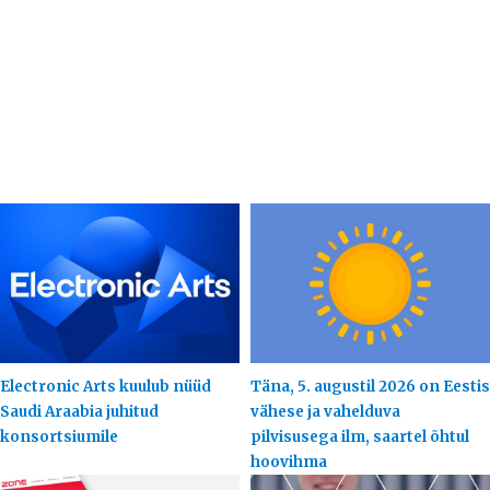
Electronic Arts kuulub nüüd
Täna, 5. augustil 2026 on Eestis
Saudi Araabia juhitud
vähese ja vahelduva
konsortsiumile
pilvisusega ilm, saartel õhtul
hoovihma