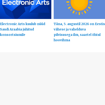
Electronic Arts kuulub nüüd
Täna, 5. augustil 2026 on Eestis
Saudi Araabia juhitud
vähese ja vahelduva
konsortsiumile
pilvisusega ilm, saartel õhtul
hoovihma