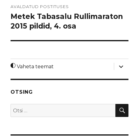
Navigeerimine
AVALDATUD POSTITUSES
Metek Tabasalu Rullimaraton
2015 pildid, 4. osa
laienda
Vaheta teemat
alamme
OTSING
OTS
Otsi: