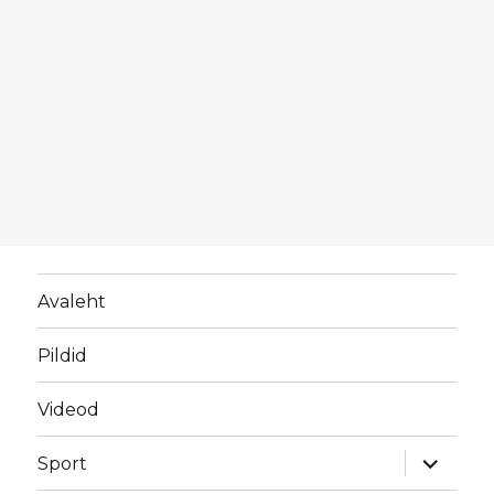
Avaleht
Pildid
Videod
laienda
Sport
alamme