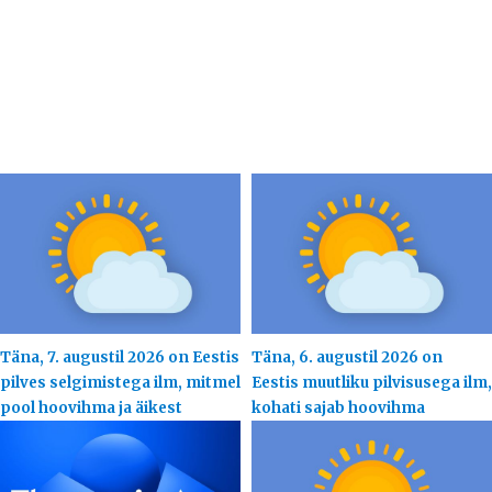
Täna, 7. augustil 2026 on Eestis
Täna, 6. augustil 2026 on
pilves selgimistega ilm, mitmel
Eestis muutliku pilvisusega ilm,
pool hoovihma ja äikest
kohati sajab hoovihma