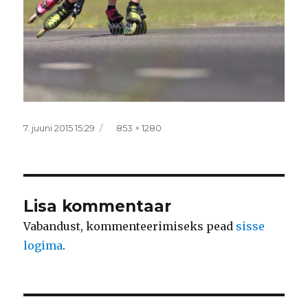
Postitatud
Täissuurus
7. juuni 2015 15:29
853 × 1280
Lisa kommentaar
Vabandust, kommenteerimiseks pead
sisse
logima
.