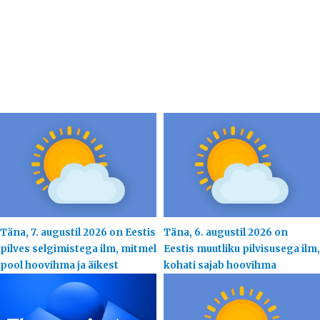
Täna, 7. augustil 2026 on Eestis
Täna, 6. augustil 2026 on
pilves selgimistega ilm, mitmel
Eestis muutliku pilvisusega ilm,
pool hoovihma ja äikest
kohati sajab hoovihma