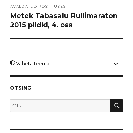
Navigeerimine
AVALDATUD POSTITUSES
Metek Tabasalu Rullimaraton
2015 pildid, 4. osa
laienda
Vaheta teemat
alamme
OTSING
OTS
Otsi: