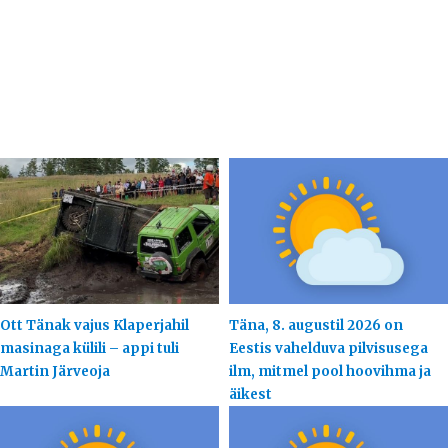
Ott Tänak vajus Klaperjahil
Täna, 8. augustil 2026 on
masinaga külili – appi tuli
Eestis vahelduva pilvisusega
Martin Järveoja
ilm, mitmel pool hoovihma ja
äikest