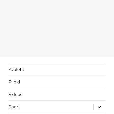
Avaleht
Pildid
Videod
laienda
Sport
alamme