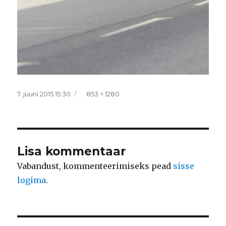
Postitatud
Täissuurus
7. juuni 2015 15:30
853 × 1280
Lisa kommentaar
Vabandust, kommenteerimiseks pead
sisse
logima
.