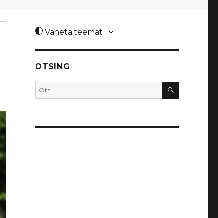
Vaheta teemat
OTSING
OTSI
Otsi: