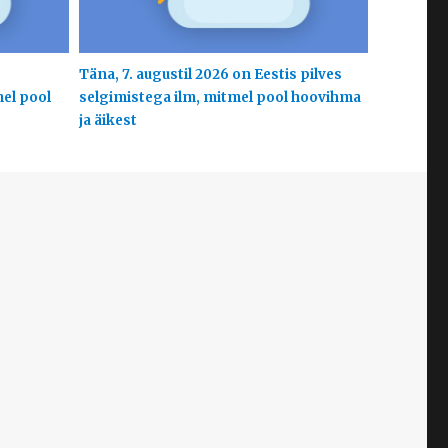
s
Täna, 7. augustil 2026 on Eestis pilves
mel pool
selgimistega ilm, mitmel pool hoovihma
ja äikest