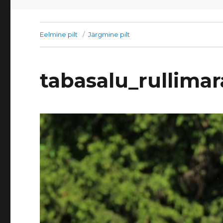
Eelmine pilt
Järgmine pilt
tabasalu_rullima