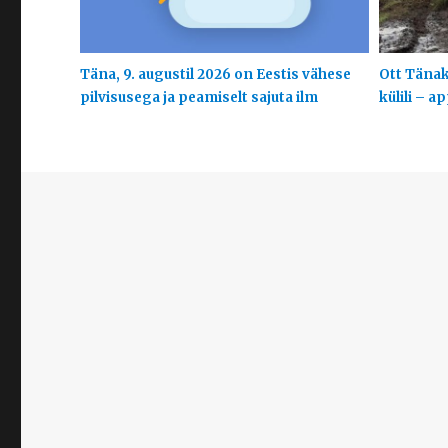
Täna, 9. augustil 2026 on Eestis vähese
Ott Tänak
pilvisusega ja peamiselt sajuta ilm
külili – a