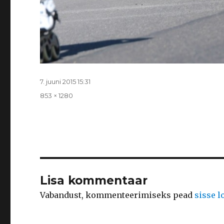
Postitatud
7. juuni 2015 15:31
Täissuurus
853 × 1280
Lisa kommentaar
Vabandust, kommenteerimiseks pead
sisse 