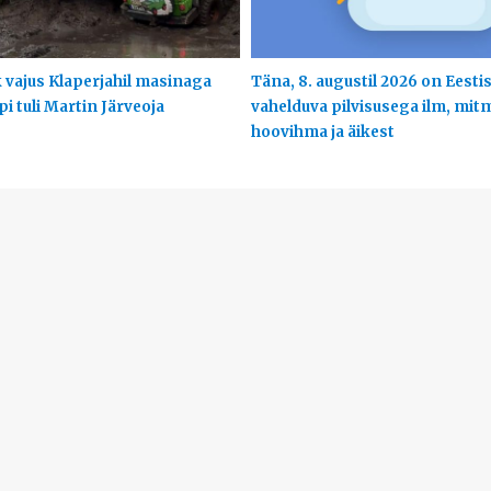
 vajus Klaperjahil masinaga
Täna, 8. augustil 2026 on Eesti
ppi tuli Martin Järveoja
vahelduva pilvisusega ilm, mit
hoovihma ja äikest