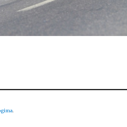
logima
.