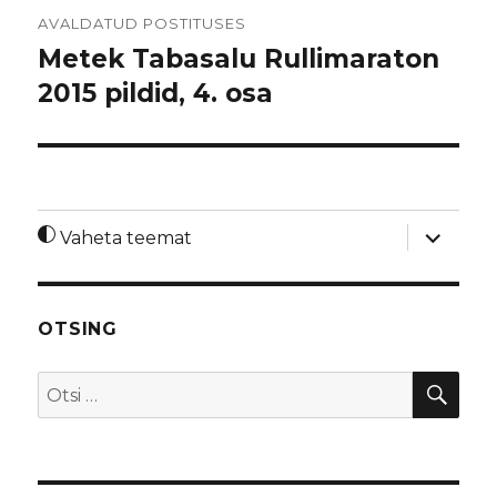
Navigeerimine
AVALDATUD POSTITUSES
Metek Tabasalu Rullimaraton
2015 pildid, 4. osa
laienda
Vaheta teemat
alamme
OTSING
OTS
Otsi: