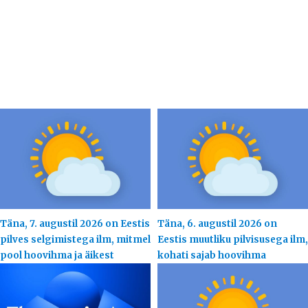
Täna, 7. augustil 2026 on Eestis
Täna, 6. augustil 2026 on
pilves selgimistega ilm, mitmel
Eestis muutliku pilvisusega ilm,
pool hoovihma ja äikest
kohati sajab hoovihma