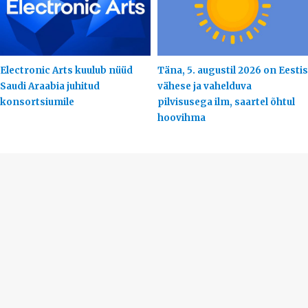
Electronic Arts kuulub nüüd
Täna, 5. augustil 2026 on Eestis
Saudi Araabia juhitud
vähese ja vahelduva
konsortsiumile
pilvisusega ilm, saartel õhtul
hoovihma