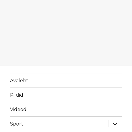
Avaleht
Pildid
Videod
laienda
Sport
alamme