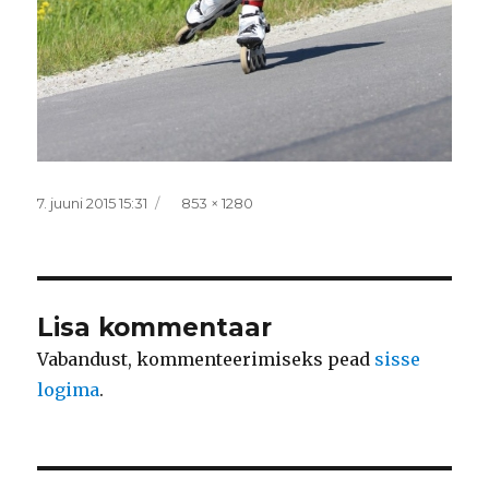
Postitatud
Täissuurus
7. juuni 2015 15:31
853 × 1280
Lisa kommentaar
Vabandust, kommenteerimiseks pead
sisse
logima
.