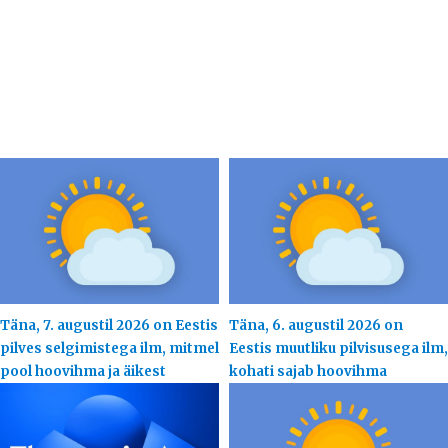
Täna, 7. augustil 2026 on Eestis
Täna, 6. augustil 2026 on
pilves selgimistega ilm, mitmel
Eestis muutliku pilvisusega ilm,
pool hoovihma ja äikest
kohati sajab hoovihma