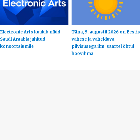
Electronic Arts kuulub nüüd
Täna, 5. augustil 2026 on Eestis
Saudi Araabia juhitud
vähese ja vahelduva
konsortsiumile
pilvisusega ilm, saartel õhtul
hoovihma