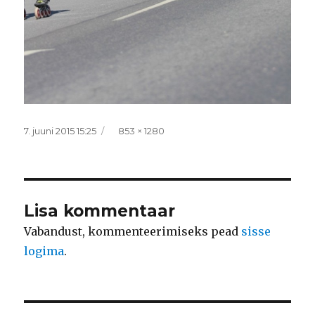
Postitatud
Täissuurus
7. juuni 2015 15:25
853 × 1280
Lisa kommentaar
Vabandust, kommenteerimiseks pead
sisse
logima
.