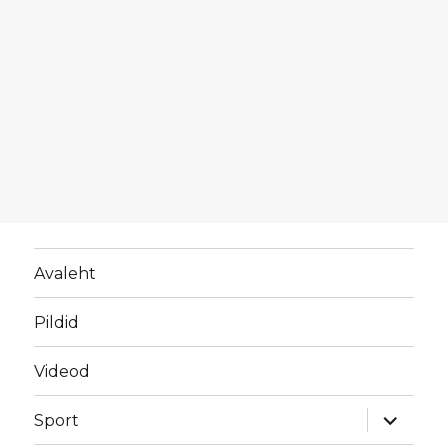
Avaleht
Pildid
Videod
laienda
Sport
alamme