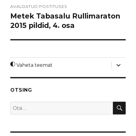
Navigeerimine
AVALDATUD POSTITUSES
Metek Tabasalu Rullimaraton
2015 pildid, 4. osa
laienda
Vaheta teemat
alamme
OTSING
OTS
Otsi: