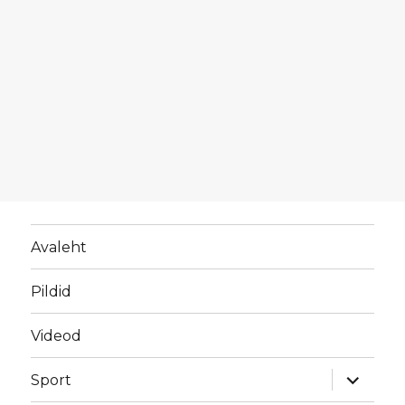
Avaleht
Pildid
Videod
laienda
Sport
alamme