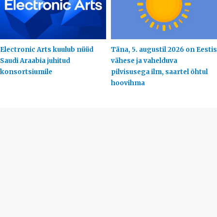
Electronic Arts kuulub nüüd
Täna, 5. augustil 2026 on Eestis
Saudi Araabia juhitud
vähese ja vahelduva
konsortsiumile
pilvisusega ilm, saartel õhtul
hoovihma