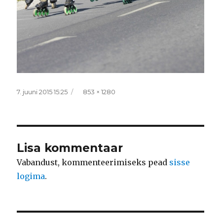
Postitatud
Täissuurus
7. juuni 2015 15:25
853 × 1280
Lisa kommentaar
Vabandust, kommenteerimiseks pead
sisse
logima
.