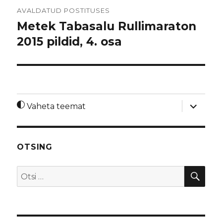
Navigeerimine
AVALDATUD POSTITUSES
Metek Tabasalu Rullimaraton
2015 pildid, 4. osa
laienda
Vaheta teemat
alamme
OTSING
OTS
Otsi: