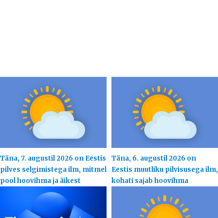
Täna, 7. augustil 2026 on Eestis
Täna, 6. augustil 2026 on
pilves selgimistega ilm, mitmel
Eestis muutliku pilvisusega ilm,
pool hoovihma ja äikest
kohati sajab hoovihma