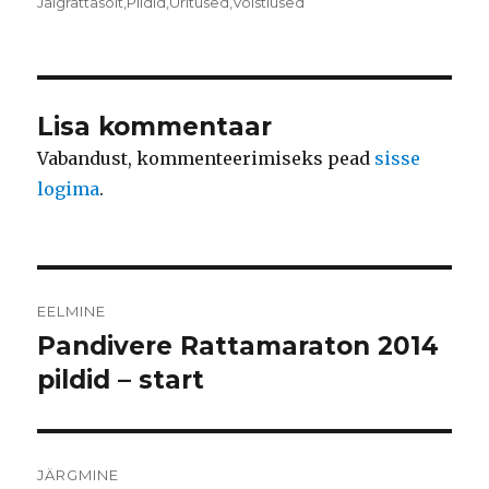
Rubriigid
Jalgrattasõit
,
Pildid
,
Üritused
,
Võistlused
Lisa kommentaar
Vabandust, kommenteerimiseks pead
sisse
logima
.
Navigeerimine
EELMINE
Pandivere Rattamaraton 2014
Eelmine
postitus:
pildid – start
JÄRGMINE