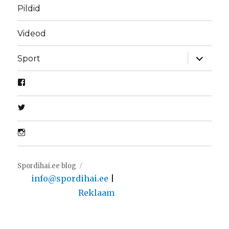
Pildid
Videod
laienda
Sport
alamme
Spordihai.ee blog
info@spordihai.ee
|
Reklaam