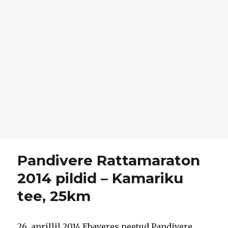
Pandivere Rattamaraton
2014 pildid – Kamariku
tee, 25km
26. aprillil 2014 Ebaveres peetud Pandivere