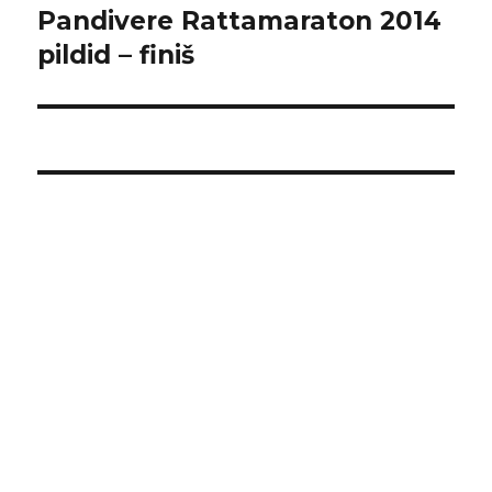
Pandivere Rattamaraton 2014
Järgmine
postitus:
pildid – finiš