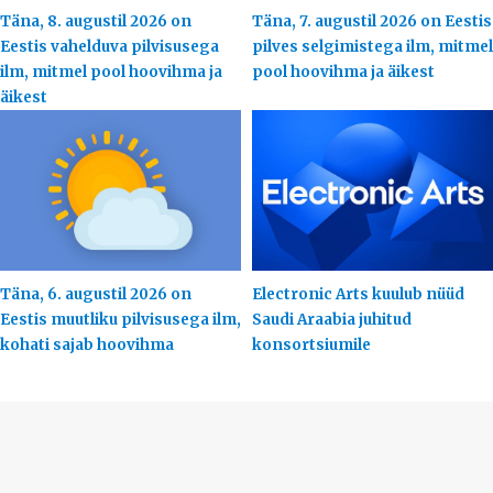
Täna, 8. augustil 2026 on
Täna, 7. augustil 2026 on Eestis
Eestis vahelduva pilvisusega
pilves selgimistega ilm, mitmel
ilm, mitmel pool hoovihma ja
pool hoovihma ja äikest
äikest
Täna, 6. augustil 2026 on
Electronic Arts kuulub nüüd
Eestis muutliku pilvisusega ilm,
Saudi Araabia juhitud
kohati sajab hoovihma
konsortsiumile