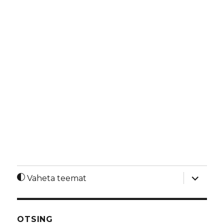
laienda
Vaheta teemat
alamme
OTSING