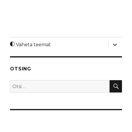
laienda
Vaheta teemat
alamme
OTSING
OTS
Otsi: