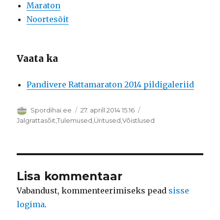
Maraton
Noortesõit
Vaata ka
Pandivere Rattamaraton 2014 pildigaleriid
Autor
Postitatud
Spordihai.ee
27. aprill 2014 15:16
Rubriigid
Jalgrattasõit
,
Tulemused
,
Üritused
,
Võistlused
Lisa kommentaar
Vabandust, kommenteerimiseks pead
sisse
logima
.