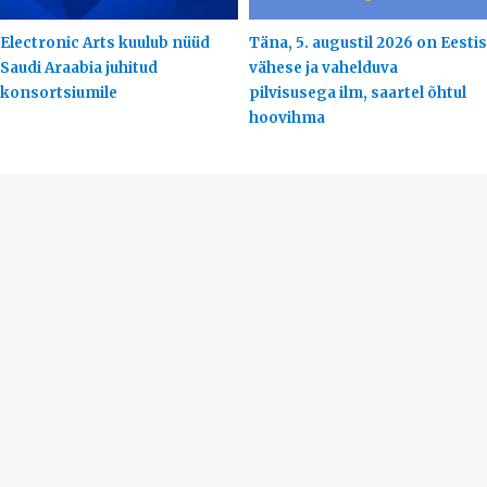
Electronic Arts kuulub nüüd
Täna, 5. augustil 2026 on Eestis
Saudi Araabia juhitud
vähese ja vahelduva
konsortsiumile
pilvisusega ilm, saartel õhtul
hoovihma