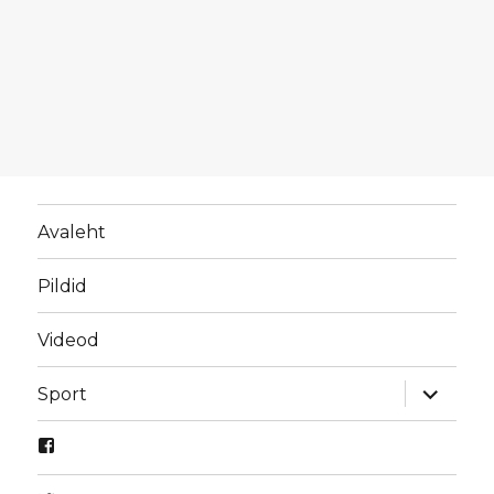
Avaleht
Pildid
Videod
laienda
Sport
alamme