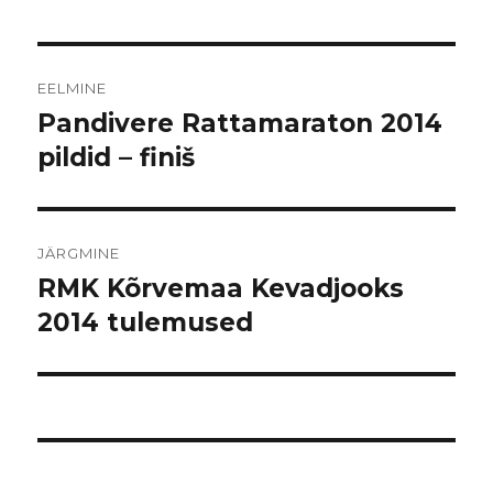
Navigeerimine
EELMINE
Pandivere Rattamaraton 2014
Eelmine
postitus:
pildid – finiš
JÄRGMINE
RMK Kõrvemaa Kevadjooks
Järgmine
postitus:
2014 tulemused