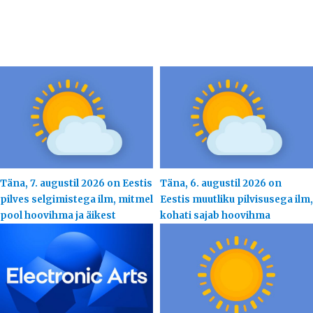
Täna, 7. augustil 2026 on Eestis
Täna, 6. augustil 2026 on
pilves selgimistega ilm, mitmel
Eestis muutliku pilvisusega ilm,
pool hoovihma ja äikest
kohati sajab hoovihma